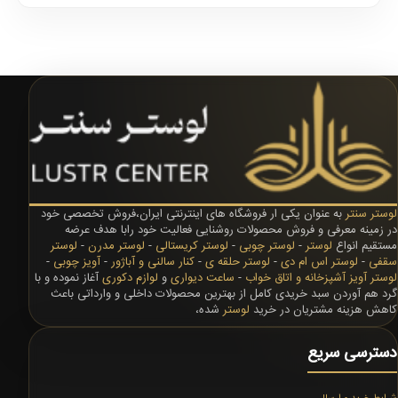
لوستر سنتر
به عنوان یکی ار فروشگاه های اینترنتی ایران،فروش تخصصی خود
در زمینه معرفی و فروش محصولات روشنایی فعالیت خود رابا هدف عرضه
مستقیم انواع
لوستر
-
لوستر چوبی
-
لوستر کریستالی
-
لوستر مدرن
-
لوستر
سقفی
-
لوستر اس ام دی
-
لوستر حلقه ی
-
کنار سالنی و آباژور
-
آویز چوبی
-
لوستر آویز آشپزخانه و اتاق خواب
-
ساعت دیواری
و
لوازم دکوری
آغاز نموده و با
گرد هم آوردن سبد خریدی کامل از بهترین محصولات داخلی و وارداتی باعث
کاهش هزینه مشتریان در خرید
لوستر
شده،
دسترسی سریع