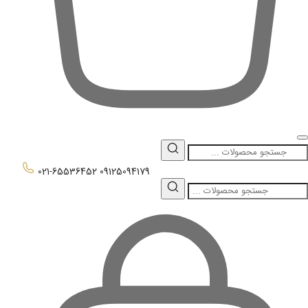
0
021-65536452
09125094179