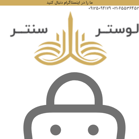
ما را در اینستاگرام دنبال کنید
09125094179
021-65536452