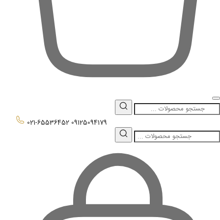
0
021-65536452
09125094179