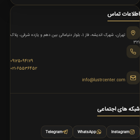
اطلاعات تماس
تهران، شهرک اندیشه، فاز 1، بلوار دنیامالی بین دهم و یازده شرقی، پلاک
321
09125094179
021-65536452
info@lustrcenter.com
شبکه های اجتماعی
Telegram
WhatsApp
Instagram