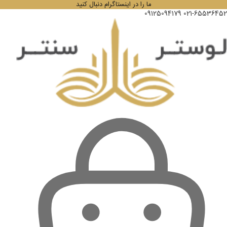
ما را در اینستاگرام دنبال کنید
09125094179
021-65536452