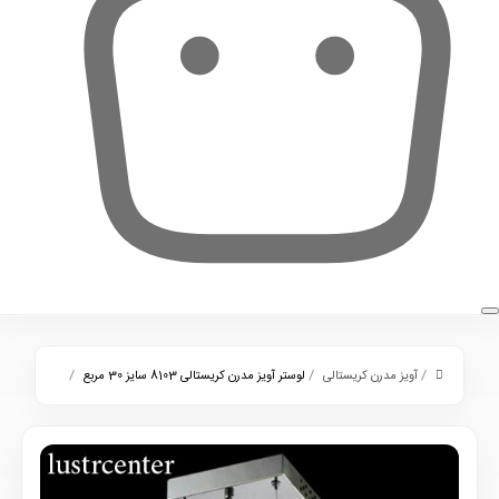
0
/
/
/
آویز مدرن کریستالی
لوستر آویز مدرن کریستالی 8103 سایز 30 مربع