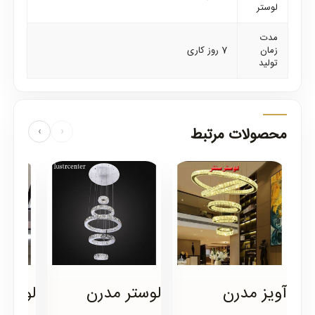
لوستر
مدت
زمان
7 روز کاری
تولید
محصولات مرتبط
›
‹
آویز مدرن
لوستر مدرن
لوستر