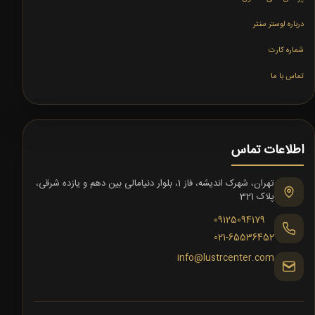
درباره لوستر سنتر
شماره کارت
تماس با ما
اطلاعات تماس
تهران، شهرک اندیشه، فاز 1، بلوار دنیامالی بین دهم و یازده شرقی،
پلاک 321
09125094179
021-65536452
info@lustrcenter.com