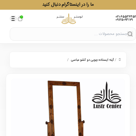
ما را در اینستاگرام دنبال کنید
021-65536452
0
09125094179
/
/
آینه ایستاده چوبی دو کشو عباسی