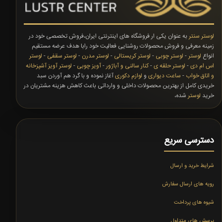
لوستر سنتر
به عنوان یکی ار فروشگاه های اینترنتی ایران،فروش تخصصی خود در
زمینه معرفی و فروش محصولات روشنایی فعالیت خود رابا هدف عرضه مستقیم
انواع
لوستر
-
لوستر چوبی
-
لوستر کریستالی
-
لوستر مدرن
-
لوستر سقفی
-
لوستر
اس ام دی
-
لوستر حلقه ی
-
کنار سالنی و آباژور
-
آویز چوبی
-
لوستر آویز آشپزخانه
و اتاق خواب
-
ساعت دیواری
و
لوازم دکوری
آغاز نموده و با گرد هم آوردن سبد
خریدی کامل از بهترین محصولات داخلی و وارداتی باعث کاهش هزینه مشتریان در
خرید
لوستر
شده،
دسترسی سریع
شرایط خرید و ارسال
رویه های ارسال سفارش
شیوه های پرداخت
پرسش های متداول