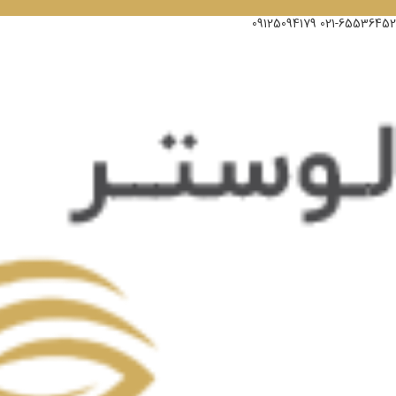
09125094179
021-65536452