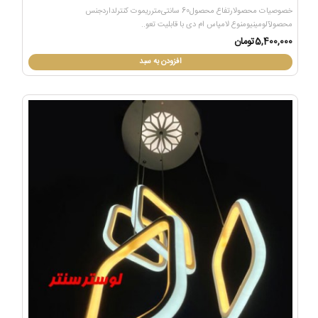
خصوصیات محصولارتفاع محصول60 سانتی‌مترریموت کنترلداردجنس
محصولآلومینیومنوع لامپاس ام دی با قابلیت تعو..
5,400,000تومان
افزودن به سبد