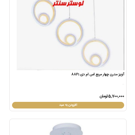
آویز مدرن چهار مربع اس ام دی 8861
..
5,700,000تومان
افزودن به سبد