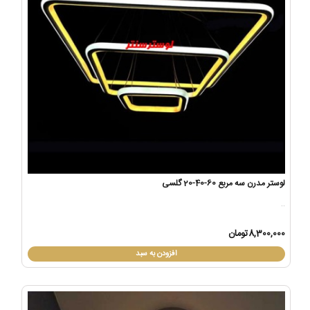
لوستر مدرن سه مربع 60-40-20 گلسی
..
8,300,000تومان
افزودن به سبد