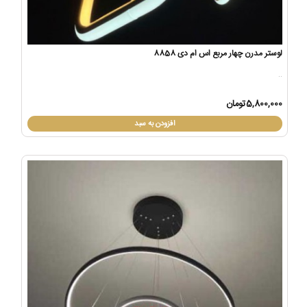
لوستر مدرن چهار مربع اس ام دی 8858
..
5,800,000تومان
افزودن به سبد