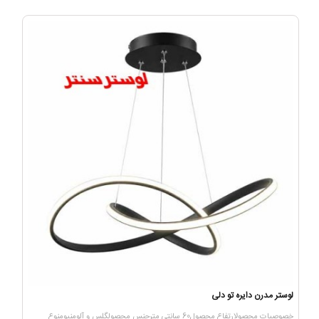
لوستر مدرن دایره تو دلی
خصوصیات محصولارتفاع محصول60 سانتی مترجنس محصولگلس و آلومنیومنوع