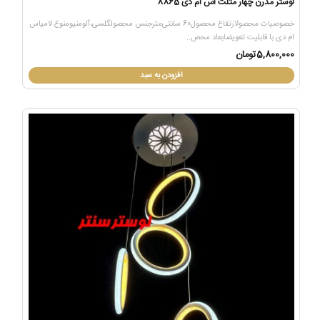
لوستر مدرن چهار مثلث اس ام دی 8865
خصوصیات محصولارتفاع محصول60 سانتی‌مترجنس محصولگلسی،آلومنیومنوع لامپاس
ام دی با قابلیت تعویضابعاد محص..
5,800,000تومان
افزودن به سبد