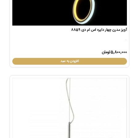
آویز مدرن چهار دایره اس ام دی 8859
..
5,800,000تومان
افزودن به سبد