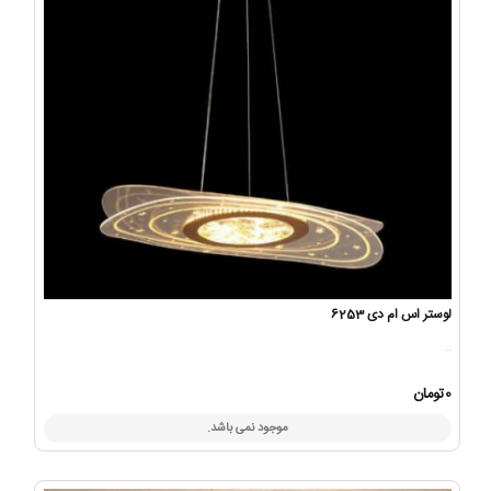
لوستر اس ام دی 6253
..
0تومان
موجود نمی باشد.