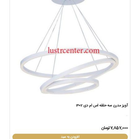
آویز مدرن سه حلقه اس ام دی 302
..
7,857,000تومان
افزودن به سبد