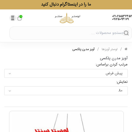
ما را در اینستاگرام دنبال کنید
021-65536452
0
09125094179
/
/
/
لوستر آویزها
آویز مدرن پلکسی
آویز مدرن پلکسی
مرتب کردن براساس:
نمایش: