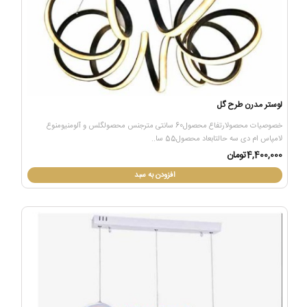
لوستر مدرن طرح گل
خصوصیات محصولارتفاع محصول60 سانتی مترجنس محصولگلس و آلومنیومنوع
لامپاس ام دی سه حالتابعاد محصول55 سا..
4,400,000تومان
افزودن به سبد