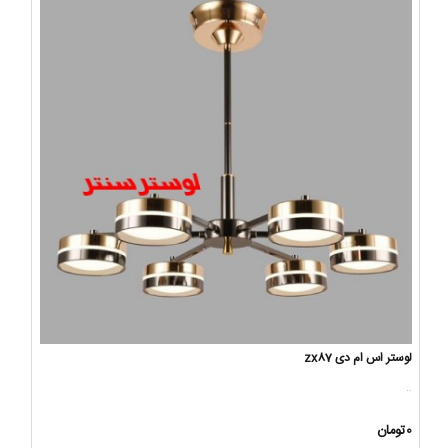
لوستر اس ام دی zx87
..
0تومان