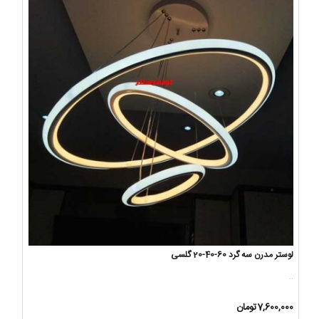
لوستر مدرن سه گرد 60-40-20 گلسی
..
7,600,000تومان