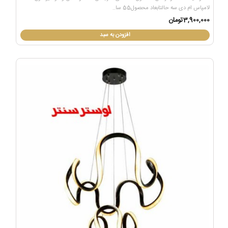
لامپاس ام دی سه حالتابعاد محصول55 سا..
3,900,000تومان
افزودن به سبد