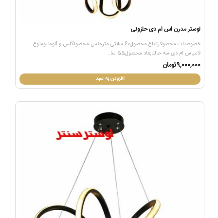
لوستر مدرن اس ام دی حلزونی
خصوصیات محصولارتفاع محصول60 سانتی مترجنس محصولگلس و آلومنیومنوع
لامپاس ام دی سه حالتابعاد محصول55 سا..
9,000,000تومان
افزودن به سبد