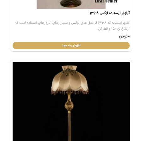
آباژور ایستاده لوکس 1338
آباژور ایستاده کد 1338 از مدل های لوکس و بسیار زیبای آباژورهای ایستاده است که
ارتفاع آن 150 و قطر کل..
0تومان
افزودن به سبد