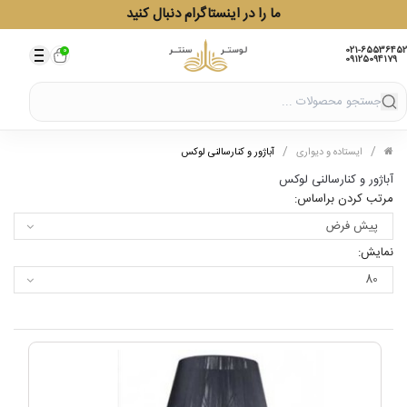
ما را در اینستاگرام دنبال کنید
021-65536452
0
09125094179
/
/
/
ایستاده و دیواری
آباژور و کنارسالنی لوکس
آباژور و کنارسالنی لوکس
مرتب کردن براساس:
نمایش: