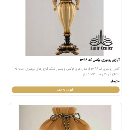
آباژور رومیزی لوکس کد 1346
آباژور رومیزی کد 1346 از مدل های لوکس و بسیار شیک آباژورهای رومیزی است که
ارتفاع آن 70 و قطر کلاهک ق..
0تومان
افزودن به سبد