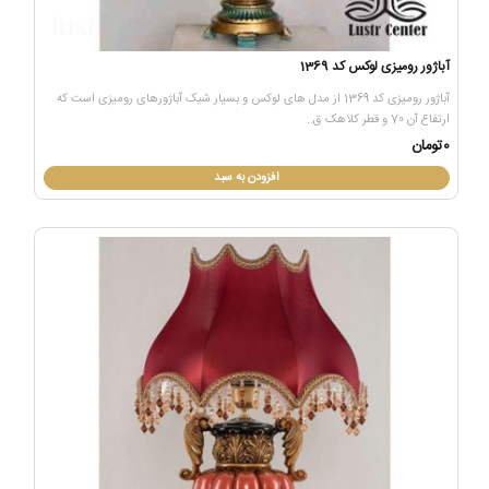
آباژور رومیزی لوکس کد 1369
آباژور رومیزی کد 1369 از مدل های لوکس و بسیار شیک آباژورهای رومیزی است که
ارتفاع آن 70 و قطر کلاهک ق..
0تومان
افزودن به سبد