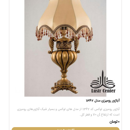
آباژور رومیزی مدل 1362
آباژور رومیزی لوکس کد 1362 از مدل های لوکس و بسیار شیک آباژورهای رومیزی
است که ارتفاع آن 70 و قطر کل..
0تومان