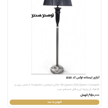
آباژور ایستاده لوکس کد 5151
خصوصیات محصولارتفاع محصول150 سانتی مترجنس محصولبدنه از جنس رزین و
کلاهک آن پارچه ای و قابل شستشو میب..
1,950,000تومان
افزودن به سبد