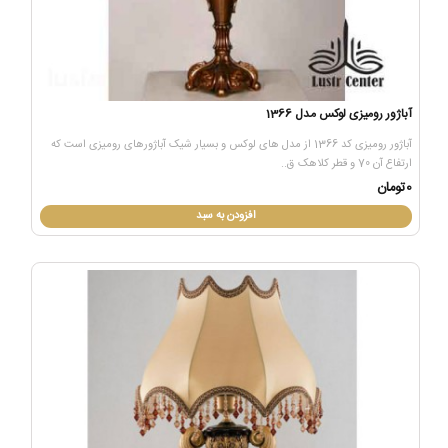
آباژور رومیزی لوکس مدل 1366
آباژور رومیزی کد 1366 از مدل های لوکس و بسیار شیک آباژورهای رومیزی است که
ارتفاع آن 70 و قطر کلاهک ق..
0تومان
افزودن به سبد