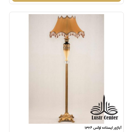
آباژور ایستاده لوکس 1326