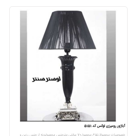
آباژور رومیزی لوکس کد 5151
خصوصیات محصولارتفاع محصول70 سانتی مترجنس محصولبدنه از جنس رزین و