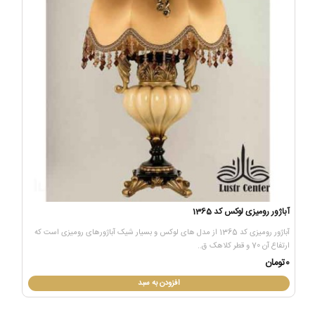
آباژور رومیزی لوکس کد 1365
آباژور رومیزی کد 1365 از مدل های لوکس و بسیار شیک آباژورهای رومیزی است که
ارتفاع آن 70 و قطر کلاهک ق..
0تومان
افزودن به سبد