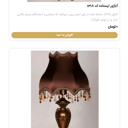
آباژور ایستاده کد 1318
آباژور 1318 ساخته شده از پلی استر رزین میباشد که سختی و استحکام بسیار بالایی
دارد و در تولید انواع آ..
0تومان
افزودن به سبد