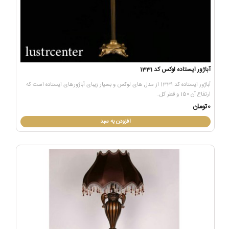
آباژور ایستاده لوکس کد 1331
آباژور ایستاده کد 1331 از مدل های لوکس و بسیار زیبای آباژورهای ایستاده است که
ارتفاع آن 150 و قطر کل..
0تومان
افزودن به سبد