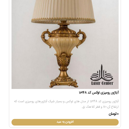
آباژور رومیزی لوکس کد 1348
آباژور رومیزی کد 1348 از مدل های لوکس و بسیار شیک آباژورهای رومیزی است که
ارتفاع آن 70 و قطر کلاهک ق..
0تومان
افزودن به سبد