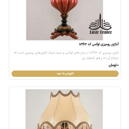
آباژور رومیزی لوکس کد 1343
آباژور رومیزی کد 1343 از مدل های لوکس و بسیار شیک آباژورهای رومیزی است که
ارتفاع آن 70 و قطر کلاهک ق..
0تومان
افزودن به سبد