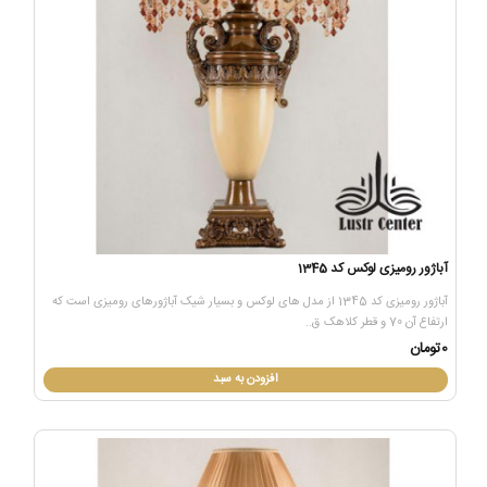
آباژور رومیزی لوکس کد 1345
آباژور رومیزی کد 1345 از مدل های لوکس و بسیار شیک آباژورهای رومیزی است که
ارتفاع آن 70 و قطر کلاهک ق..
0تومان
افزودن به سبد