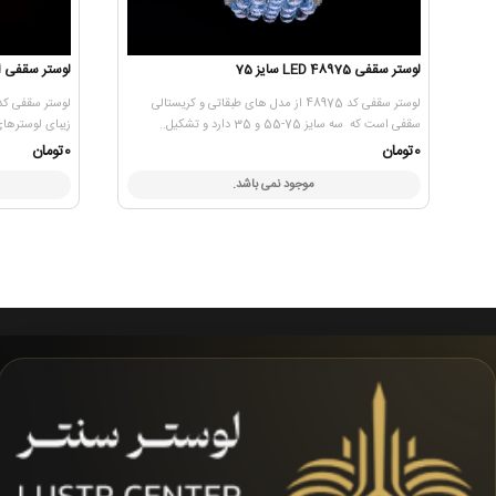
لوستر سقفی 48975 LED سایز 75
لوستر سقفی اس ام د
لوستر سقفی کد 48975 از مدل های طبقاتی و کریستالی
سقفی است که سه سایز 75-55 و 35 دارد و تشکیل..
زیبای لوسترهای سقفی اس
0تومان
0تومان
موجود نمی باشد.