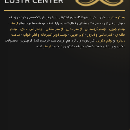
لوستر سنتر
به عنوان یکی ار فروشگاه های اینترنتی ایران،فروش تخصصی خود در زمینه
معرفی و فروش محصولات روشنایی فعالیت خود رابا هدف عرضه مستقیم انواع
لوستر
-
لوستر چوبی
-
لوستر کریستالی
-
لوستر مدرن
-
لوستر سقفی
-
لوستر اس ام دی
-
لوستر
حلقه ی
-
کنار سالنی و آباژور
-
آویز چوبی
-
لوستر آویز آشپزخانه و اتاق خواب
-
ساعت
دیواری
و
لوازم دکوری
آغاز نموده و با گرد هم آوردن سبد خریدی کامل از بهترین محصولات
داخلی و وارداتی باعث کاهش هزینه مشتریان در خرید
لوستر
شده،