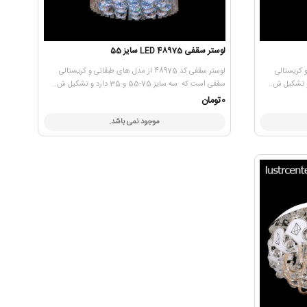
لوستر سقفی 48975 LED سایز 55
بقاتی و کریستالی
لوستر سقفی کد 48975 از مدل های طبقاتی و کریستالی
سقفی است که سه سایز 75-55 و 35 دارد و تشکیل ش..
0تومان
موجود نمی باشد.