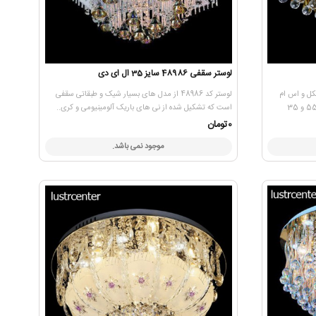
لوستر سقفی 48986 سایز 35 ال ای دی
ربع شکل و اس ام
لوستر کد 48986 از مدل های بسیار شیک و طبقاتی سقفی
دی لوسترهای سقفی است که در 3 سایز 75-55 و 35
است که تشکیل شده از نی های باریک آلومینیومی و کری..
0تومان
موجود نمی باشد.