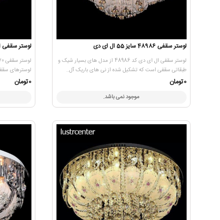
لوستر سقفی 48986 سایز 55 ال ای دی
لوستر سقفی اس ام دی
لوستر سقفی ال ای دی کد 48986 از مدل های بسیار شیک و
طبقاتی سقفی است که تشکیل شده از نی های باریک آل..
لوسترهای سقفی
0تومان
0تومان
موجود نمی باشد.