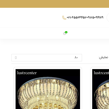
021-65536452
09125094179
0
نمایش: