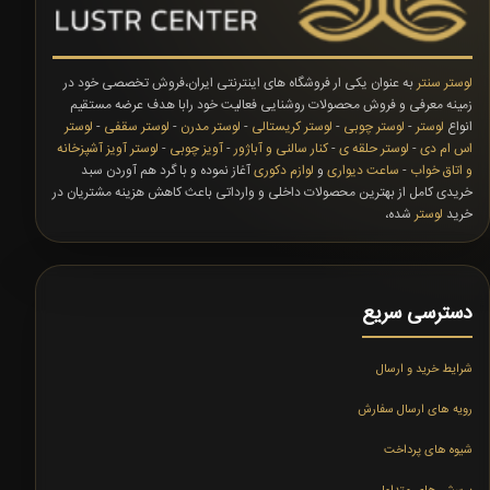
لوستر سنتر
به عنوان یکی ار فروشگاه های اینترنتی ایران،فروش تخصصی خود در
زمینه معرفی و فروش محصولات روشنایی فعالیت خود رابا هدف عرضه مستقیم
انواع
لوستر
-
لوستر چوبی
-
لوستر کریستالی
-
لوستر مدرن
-
لوستر سقفی
-
لوستر
اس ام دی
-
لوستر حلقه ی
-
کنار سالنی و آباژور
-
آویز چوبی
-
لوستر آویز آشپزخانه
و اتاق خواب
-
ساعت دیواری
و
لوازم دکوری
آغاز نموده و با گرد هم آوردن سبد
خریدی کامل از بهترین محصولات داخلی و وارداتی باعث کاهش هزینه مشتریان در
خرید
لوستر
شده،
دسترسی سریع
شرایط خرید و ارسال
رویه های ارسال سفارش
شیوه های پرداخت