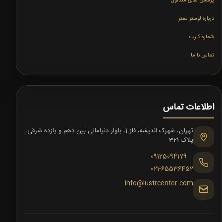
پرسش های متداول
درباره لوستر سنتر
شماره کارت
تماس با ما
اطلاعات تماس
تهران، شهرک اندیشه، فاز 1، بلوار دنیامالی بین دهم و یازده شرقی،
پلاک 321
09125094179
021-65536452
info@lustrcenter.com