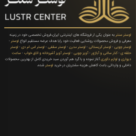
لوستر سنتر
به عنوان یکی ار فروشگاه های اینترنتی ایران،فروش تخصصی خود در زمینه
معرفی و فروش محصولات روشنایی فعالیت خود رابا هدف عرضه مستقیم انواع
لوستر
-
لوستر چوبی
-
لوستر کریستالی
-
لوستر مدرن
-
لوستر سقفی
-
لوستر اس ام دی
-
لوستر
حلقه ی
-
کنار سالنی و آباژور
-
آویز چوبی
-
لوستر آویز آشپزخانه و اتاق خواب
-
ساعت
دیواری
و
لوازم دکوری
آغاز نموده و با گرد هم آوردن سبد خریدی کامل از بهترین محصولات
داخلی و وارداتی باعث کاهش هزینه مشتریان در خرید
لوستر
شده،