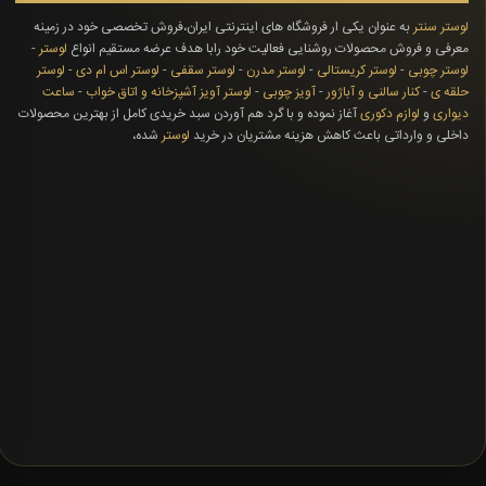
لوستر سنتر
به عنوان یکی ار فروشگاه های اینترنتی ایران،فروش تخصصی خود در زمینه
معرفی و فروش محصولات روشنایی فعالیت خود رابا هدف عرضه مستقیم انواع
لوستر
-
لوستر چوبی
-
لوستر کریستالی
-
لوستر مدرن
-
لوستر سقفی
-
لوستر اس ام دی
-
لوستر
حلقه ی
-
کنار سالنی و آباژور
-
آویز چوبی
-
لوستر آویز آشپزخانه و اتاق خواب
-
ساعت
دیواری
و
لوازم دکوری
آغاز نموده و با گرد هم آوردن سبد خریدی کامل از بهترین محصولات
داخلی و وارداتی باعث کاهش هزینه مشتریان در خرید
لوستر
شده،