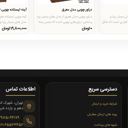
دراور چوبی مدل معرق
آینه ایستاده چوبی
 بسیار زیبا و
دراور چوبی مدل معرق از مدل های بسیار زیبا
کلیدی است که شکل
و خاص دراورهای چوبی است که جنس بدنه
مدل های بسیار زیبا و
اشد و..
آن از چوب روس درجه یک ..
ایستاده است که علاوه
0تومان
19,800,000تومان
دسترسی سریع
اطلاعات تماس
شرایط خرید و ارسال
دهم و یازده شرقی،
رویه های ارسال سفارش
09125094179
021-65536452
شیوه های پرداخت