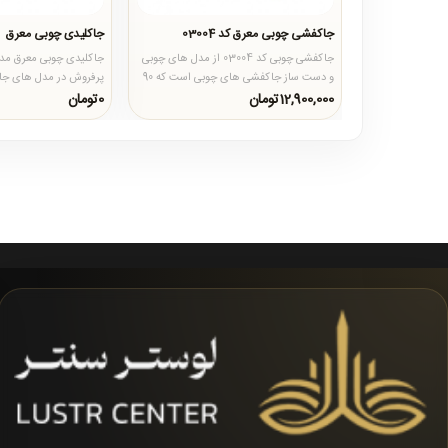
جاکفشی چوبی معرق کد 03004
جاکلیدی چوبی معرق
جاکفشی چوبی کد 03004 از مدل های چوبی
جاکلیدی چوبی معرق مدلی
و دست ساز جاکفشی های چوبی است که 90
پرفروش در مدل های جا
درصد تولید و طرح های معرق ک..
بدنه آن مستطیل شکل میب
12,900,000تومان
0تومان