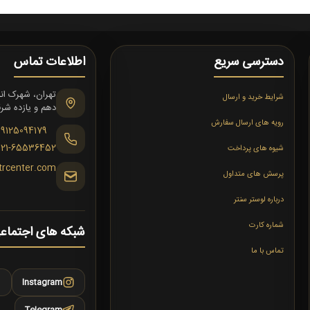
دسترسی سریع
اطلاعات تماس
شرایط خرید و ارسال
دهم و یازده شرقی،
رویه های ارسال سفارش
09125094179
021-65536452
شیوه های پرداخت
trcenter.com
پرسش های متداول
درباره لوستر سنتر
شماره کارت
شبکه های اجتماع
تماس با ما
Instagram
Telegram