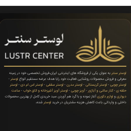
لوستر سنتر
به عنوان یکی ار فروشگاه های اینترنتی ایران،فروش تخصصی خود در زمینه
معرفی و فروش محصولات روشنایی فعالیت خود رابا هدف عرضه مستقیم انواع
لوستر
-
لوستر چوبی
-
لوستر کریستالی
-
لوستر مدرن
-
لوستر سقفی
-
لوستر اس ام دی
-
لوستر
حلقه ی
-
کنار سالنی و آباژور
-
آویز چوبی
-
لوستر آویز آشپزخانه و اتاق خواب
-
ساعت
دیواری
و
لوازم دکوری
آغاز نموده و با گرد هم آوردن سبد خریدی کامل از بهترین محصولات
داخلی و وارداتی باعث کاهش هزینه مشتریان در خرید
لوستر
شده،