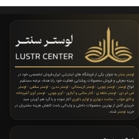
لوستر سنتر
به عنوان یکی ار فروشگاه های اینترنتی ایران،فروش تخصصی خود در
زمینه معرفی و فروش محصولات روشنایی فعالیت خود رابا هدف عرضه مستقیم
انواع
لوستر
-
لوستر چوبی
-
لوستر کریستالی
-
لوستر مدرن
-
لوستر سقفی
-
لوستر
اس ام دی
-
لوستر حلقه ی
-
کنار سالنی و آباژور
-
آویز چوبی
-
لوستر آویز آشپزخانه
و اتاق خواب
-
ساعت دیواری
و
لوازم دکوری
آغاز نموده و با گرد هم آوردن سبد
خریدی کامل از بهترین محصولات داخلی و وارداتی باعث کاهش هزینه مشتریان در
خرید
لوستر
شده،