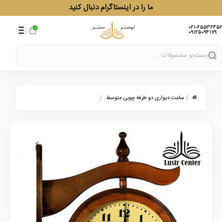
ما را در اینستاگرام دنبال کنید
021-65536452
0
09125094179
/
/
ساعت دیواری دو طرفه چوبی متوسط