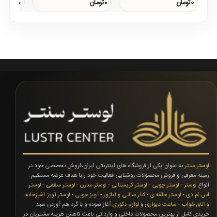
مدل های ساعت دیواری در میان
بسیار زیبای لوستر سنتر است که
است که از
0تومان
0تومان
0تومان
مصرف کنندگان میباش..
طراحی آن انحصار..
شیکی در تو
لوستر سنتر
به عنوان یکی ار فروشگاه های اینترنتی ایران،فروش تخصصی خود در
زمینه معرفی و فروش محصولات روشنایی فعالیت خود رابا هدف عرضه مستقیم
انواع
لوستر
-
لوستر چوبی
-
لوستر کریستالی
-
لوستر مدرن
-
لوستر سقفی
-
لوستر
اس ام دی
-
لوستر حلقه ی
-
کنار سالنی و آباژور
-
آویز چوبی
-
لوستر آویز آشپزخانه
و اتاق خواب
-
ساعت دیواری
و
لوازم دکوری
آغاز نموده و با گرد هم آوردن سبد
خریدی کامل از بهترین محصولات داخلی و وارداتی باعث کاهش هزینه مشتریان در