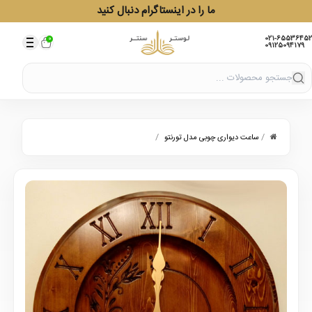
ما را در اینستاگرام دنبال کنید
021-65536452
0
09125094179
/
/
ساعت دیواری چوبی مدل تورنتو