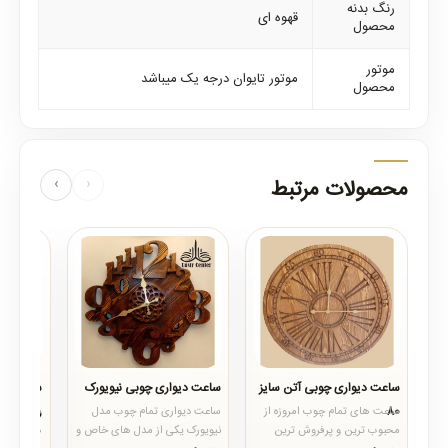
رنگ بدنه
قهوه ای
محصول
موتور
موتور تایوان درجه یک میباشد
محصول
محصولات مرتبط
‹
›
ساعت دیواری چوبی آتن سایز
ساعت دیواری چوبی نیویورک
ساعت دیو
80
رولت
ساعت های تمام چوب امروزه از
ساعت دیواری تمام چوب مدل
ساعت دیوا
محبوب ترین و پرفروش ترین
نیویورک یکی از مدل های خاص و
های فانتز