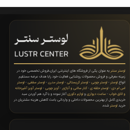
لوستر سنتر
به عنوان یکی ار فروشگاه های اینترنتی ایران،فروش تخصصی خود در
زمینه معرفی و فروش محصولات روشنایی فعالیت خود رابا هدف عرضه مستقیم
انواع
لوستر
-
لوستر چوبی
-
لوستر کریستالی
-
لوستر مدرن
-
لوستر سقفی
-
لوستر
اس ام دی
-
لوستر حلقه ی
-
کنار سالنی و آباژور
-
آویز چوبی
-
لوستر آویز آشپزخانه
و اتاق خواب
-
ساعت دیواری
و
لوازم دکوری
آغاز نموده و با گرد هم آوردن سبد
خریدی کامل از بهترین محصولات داخلی و وارداتی باعث کاهش هزینه مشتریان در
خرید
لوستر
شده،