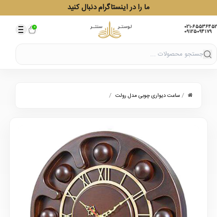
ما را در اینستاگرام دنبال کنید
021-65536452
0
09125094179
/
/
ساعت دیواری چوبی مدل رولت