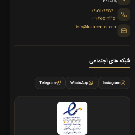
پلاک 321
09125094179
021-65536452
info@lustrcenter.com
شبکه های اجتماعی
Telegram
WhatsApp
Instagram