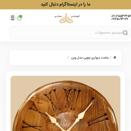
ما را در اینستاگرام دنبال کنید
021-65536452
0
09125094179
/
/
ساعت دیواری چوبی مدل وین