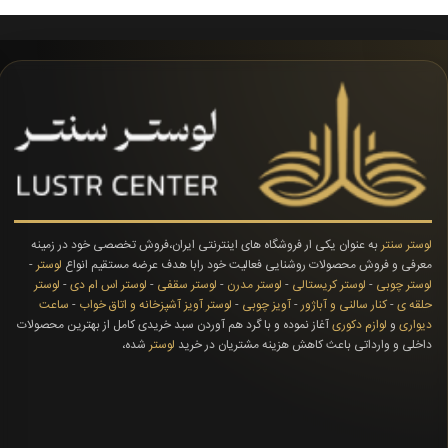
لوستر سنتر
به عنوان یکی ار فروشگاه های اینترنتی ایران،فروش تخصصی خود در زمینه
معرفی و فروش محصولات روشنایی فعالیت خود رابا هدف عرضه مستقیم انواع
لوستر
-
لوستر چوبی
-
لوستر کریستالی
-
لوستر مدرن
-
لوستر سقفی
-
لوستر اس ام دی
-
لوستر
حلقه ی
-
کنار سالنی و آباژور
-
آویز چوبی
-
لوستر آویز آشپزخانه و اتاق خواب
-
ساعت
دیواری
و
لوازم دکوری
آغاز نموده و با گرد هم آوردن سبد خریدی کامل از بهترین محصولات
داخلی و وارداتی باعث کاهش هزینه مشتریان در خرید
لوستر
شده،