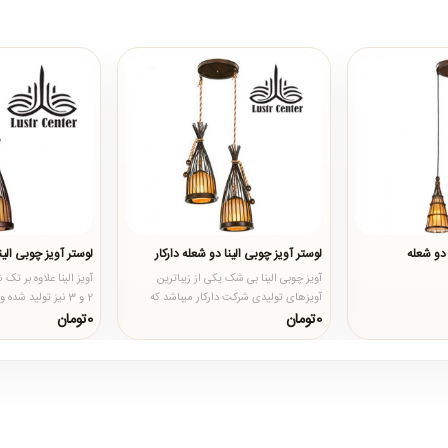
 دو شعله
لوستر آویز چوبی الینا دو شعله دارکار
لوستر آویز چوبی الین
آویز چوبی الینا بی شک یکی از زیباترین
آویز الینا علاوه بر تک
آویزهای تولیدی شرکت دارکار میباشد که
2 و 3 نیز تولید شد
طراحی و ظرافت بی نظیری در..
دیواری تکی هم دار..
0تومان
0تومان