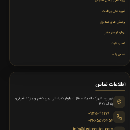
رویه های ارسال سفارش
شیوه های پرداخت
پرسش های متداول
درباره لوستر سنتر
شماره کارت
تماس با ما
اطلاعات تماس
تهران، شهرک اندیشه، فاز 1، بلوار دنیامالی بین دهم و یازده شرقی،
پلاک 321
09125094179
021-65536452
info@lustrcenter.com