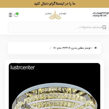
ما را در اینستاگرام دنبال کنید
021-65536452
0
09125094179
/
/
لوستر سقفی مدرن 33608 سایز 80