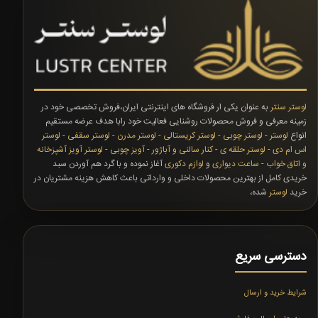
لوستر سنتر
به عنوان یکی ار فروشگاه های اینترنتی ایران،فروش تخصصی خود در
زمینه معرفی و فروش محصولات روشنایی فعالیت خود رابا هدف عرضه مستقیم
انواع
لوستر
-
لوستر چوبی
-
لوستر کریستالی
-
لوستر مدرن
-
لوستر سقفی
-
لوستر
اس ام دی
-
لوستر حلقه ی
-
کنار سالنی و آباژور
-
آویز چوبی
-
لوستر آویز آشپزخانه
و اتاق خواب
-
ساعت دیواری
و
لوازم دکوری
آغاز نموده و با گرد هم آوردن سبد
خریدی کامل از بهترین محصولات داخلی و وارداتی باعث کاهش هزینه مشتریان در
خرید
لوستر
شده،
دسترسی سریع
شرایط خرید و ارسال