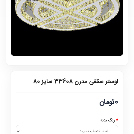
لوستر سقفی مدرن 33608 سایز 80
0تومان
رنگ بدنه