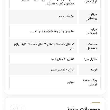
نوع لامپ
محصول نصب هستند
میزان
50 متر مربع
روشنایی
موارد
سالن-پذیرایی-فضاهای مدرن و ....
استفاده
ضمانت
5 سال ضمانت بدنه و 2 سال ضمانت کلیه لوازم
محصول
برقی
کنترل دارد
کنترل 4 کانال دارد
تولید
ایران - لوستر سنتر
رنگ صفحه
سیلور
لوستر
محصولات مرتبط
‹
›