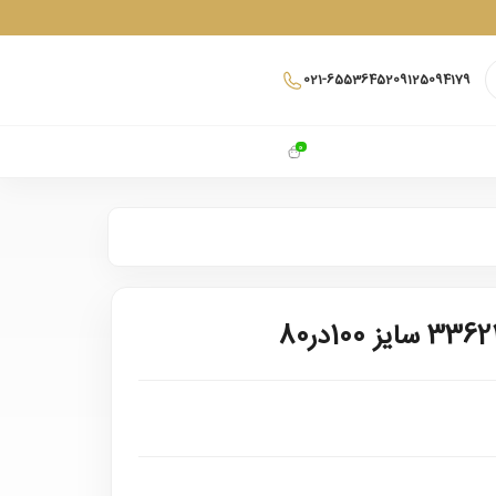
021-65536452
09125094179
0