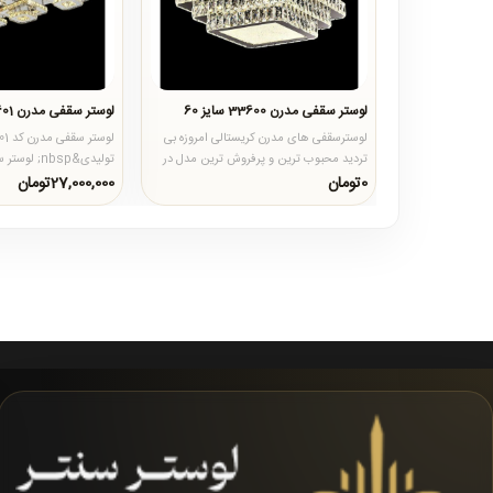
لوستر سقفی مدرن 33600 سایز 60
لوستر سقفی مدرن 33601 سایز 80*60
لوسترسقفی های مدرن کریستالی امروزه بی
تردید محبوب ترین و پرفروش ترین مدل در
تولیدی&nbsp;
میان مدل های دیگر سقفی ه..
بدنه آن مستطیل بوده و از 12 م.
0تومان
27,000,000تومان