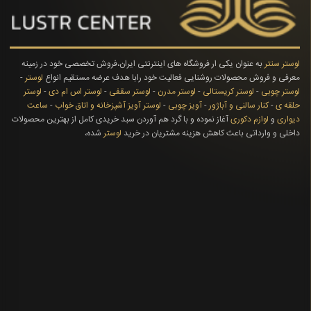
لوستر سنتر
به عنوان یکی ار فروشگاه های اینترنتی ایران،فروش تخصصی خود در زمینه
معرفی و فروش محصولات روشنایی فعالیت خود رابا هدف عرضه مستقیم انواع
لوستر
-
لوستر چوبی
-
لوستر کریستالی
-
لوستر مدرن
-
لوستر سقفی
-
لوستر اس ام دی
-
لوستر
حلقه ی
-
کنار سالنی و آباژور
-
آویز چوبی
-
لوستر آویز آشپزخانه و اتاق خواب
-
ساعت
دیواری
و
لوازم دکوری
آغاز نموده و با گرد هم آوردن سبد خریدی کامل از بهترین محصولات
داخلی و وارداتی باعث کاهش هزینه مشتریان در خرید
لوستر
شده،