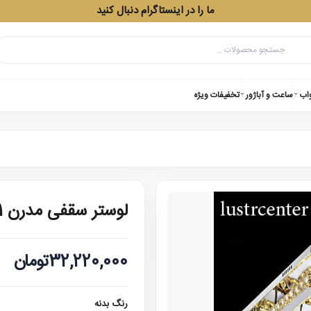
ما را در اینستاگرام دنبال کنید
واب
ساعت و آباژور
تخفیفات ویژه
لوستر سقفی مدرن 33621 سایز 100در80
32,220,000تومان
رنگ بدنه