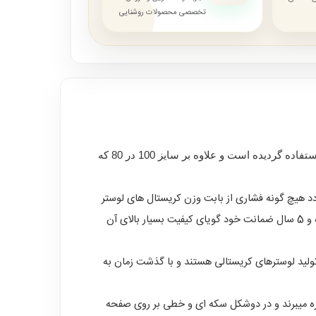
تخصصی محصولات روشنایی
33621 از مدل های بی نظیر و متفاوت تولیدی در لوستر سنتر است که از جدیدترین طراحی روز دنیا در تولید آن استفاده گردیده است و علاوه بر سایز 100 در 80 که
 هیچ گونه فشاری از بابت وزن کریستال های لوستر
به آن وارد نشود و همچین به دلیل ضد زنگ بودن ، در هر شرایط آب و هوایی در مقابل رطوبت و دیگر عوامل محیطی کاملا ایمن بوده و 5 سال ضمانت خود گویای کیفیت بسیار بالای آن
لید لوسترهای کریستالی هستند و با گذشت زمان به
بهره میبرند و در دوشکل سکه ای و خطی بر روی صفحه