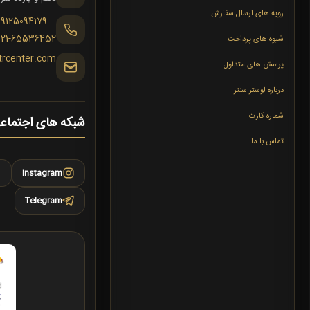
رویه های ارسال سفارش
09125094179
021-65536452
شیوه های پرداخت
trcenter.com
پرسش های متداول
درباره لوستر سنتر
شماره کارت
شبکه های اجتماع
تماس با ما
Instagram
Telegram