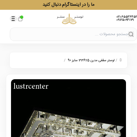
ما را در اینستاگرام دنبال کنید
021-65536452
0
09125094179
/
/
لوستر سقفی مدرن 33625 سایز 90