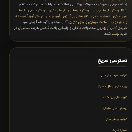
زمینه معرفی و فروش محصولات روشنایی فعالیت خود رابا هدف عرضه مستقیم
انواع
لوستر
-
لوستر چوبی
-
لوستر کریستالی
-
لوستر مدرن
-
لوستر سقفی
-
لوستر
اس ام دی
-
لوستر حلقه ی
-
کنار سالنی و آباژور
-
آویز چوبی
-
لوستر آویز آشپزخانه
و اتاق خواب
-
ساعت دیواری
و
لوازم دکوری
آغاز نموده و با گرد هم آوردن سبد
خریدی کامل از بهترین محصولات داخلی و وارداتی باعث کاهش هزینه مشتریان در
خرید
لوستر
شده،
دسترسی سریع
شرایط خرید و ارسال
رویه های ارسال سفارش
شیوه های پرداخت
پرسش های متداول
درباره لوستر سنتر
شماره کارت