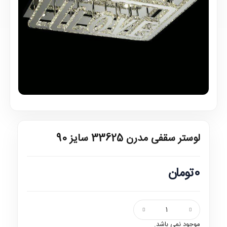
لوستر سقفی مدرن 33625 سایز 90
0تومان
موجود نمی باشد.