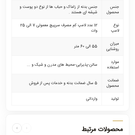
جنس
جنس بدنه از زاماک و حباب ها از نوع دو پوست و
محصول
شیشه ای هستند .
نوع
12 عدد لامپ کم مصرف سرپیچ معمولی 7 الی 25
لامپ
وات
میزان
55 الی 60 متر
روشنایی
موارد
سالن-پذیرایی-محیط های مدرن و شیک و ...
استفاده
ضمانت
5 سال ضمانت بدنه و خدمات پس از فروش
محصول
تولید
وارداتی
محصولات مرتبط
›
‹