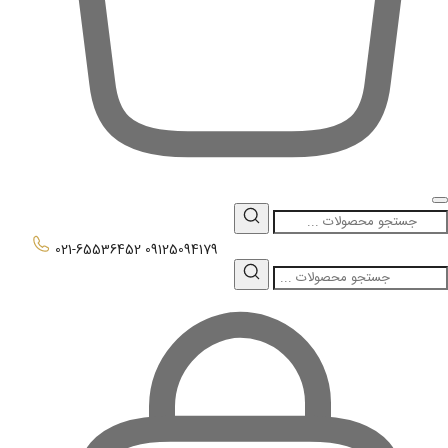
0
021-65536452
09125094179