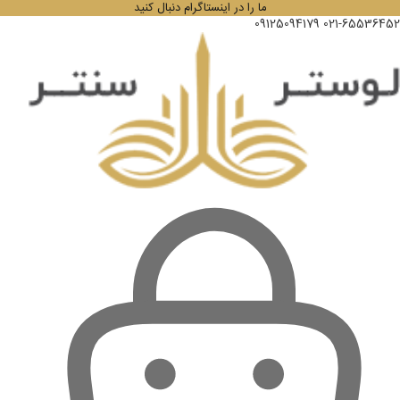
ما را در اینستاگرام دنبال کنید
09125094179
021-65536452