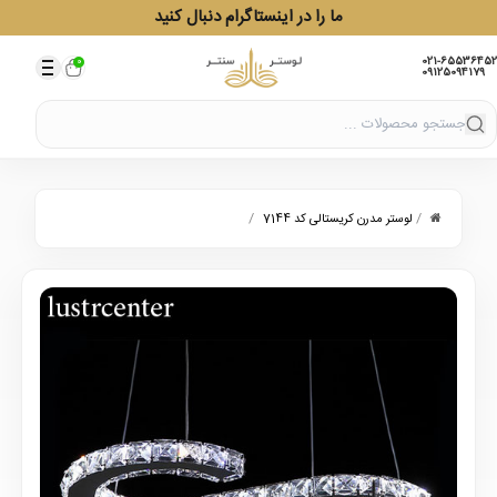
ما را در اینستاگرام دنبال کنید
021-65536452
0
09125094179
/
/
لوستر مدرن کریستالی کد 7144