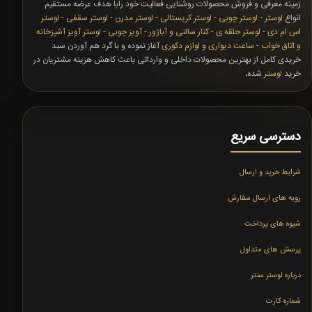
زمینه معرفی و فروش محصولات روشنایی فعالیت خود رابا هدف عرضه مستقیم
انواع
لوستر
-
لوستر چوبی
-
لوستر کریستالی
-
لوستر مدرن
-
لوستر سقفی
-
لوستر
اس ام دی
-
لوستر حلقه ی
-
کنار سالنی و آباژور
-
آویز چوبی
-
لوستر آویز آشپزخانه
و اتاق خواب
-
ساعت دیواری
و
لوازم دکوری
آغاز نموده و با گرد هم آوردن سبد
خریدی کامل از بهترین محصولات داخلی و وارداتی باعث کاهش هزینه مشتریان در
خرید
لوستر
شده،
دسترسی سریع
شرایط خرید و ارسال
رویه های ارسال سفارش
شیوه های پرداخت
پرسش های متداول
درباره لوستر سنتر
شماره کارت