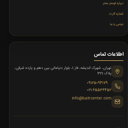
درباره لوستر سنتر
شماره کارت
تماس با ما
اطلاعات تماس
تهران، شهرک اندیشه، فاز 1، بلوار دنیامالی بین دهم و یازده شرقی،
پلاک 321
09125094179
021-65536452
info@lustrcenter.com