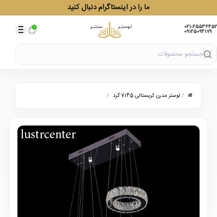
ما را در اینستاگرام دنبال کنید
021-65536452
0
09125094179
/
/
لوستر مدرن کریستالی 7145 گرد