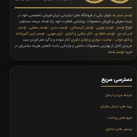
لوستر سنتر
به عنوان یکی ار فروشگاه های اینترنتی ایران،فروش تخصصی خود در
زمینه معرفی و فروش محصولات روشنایی فعالیت خود رابا هدف عرضه مستقیم
انواع
لوستر
-
لوستر چوبی
-
لوستر کریستالی
-
لوستر مدرن
-
لوستر سقفی
-
لوستر
اس ام دی
-
لوستر حلقه ی
-
کنار سالنی و آباژور
-
آویز چوبی
-
لوستر آویز آشپزخانه
و اتاق خواب
-
ساعت دیواری
و
لوازم دکوری
آغاز نموده و با گرد هم آوردن سبد
خریدی کامل از بهترین محصولات داخلی و وارداتی باعث کاهش هزینه مشتریان در
خرید
لوستر
شده،
دسترسی سریع
شرایط خرید و ارسال
رویه های ارسال سفارش
شیوه های پرداخت
پرسش های متداول