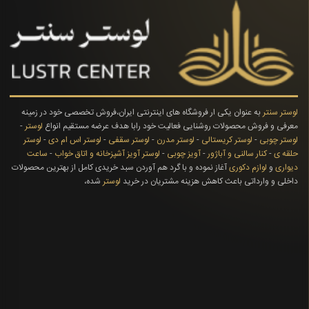
لوستر سنتر
به عنوان یکی ار فروشگاه های اینترنتی ایران،فروش تخصصی خود در زمینه
معرفی و فروش محصولات روشنایی فعالیت خود رابا هدف عرضه مستقیم انواع
لوستر
-
لوستر چوبی
-
لوستر کریستالی
-
لوستر مدرن
-
لوستر سقفی
-
لوستر اس ام دی
-
لوستر
حلقه ی
-
کنار سالنی و آباژور
-
آویز چوبی
-
لوستر آویز آشپزخانه و اتاق خواب
-
ساعت
دیواری
و
لوازم دکوری
آغاز نموده و با گرد هم آوردن سبد خریدی کامل از بهترین محصولات
داخلی و وارداتی باعث کاهش هزینه مشتریان در خرید
لوستر
شده،