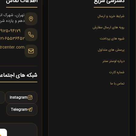
دسترسی سریع
اطلاعات تماس
شرایط خرید و ارسال
دهم و یازده شرقی،
رویه های ارسال سفارش
09125094179
021-65536452
شیوه های پرداخت
trcenter.com
پرسش های متداول
درباره لوستر سنتر
شماره کارت
شبکه های اجتماع
تماس با ما
Instagram
Telegram