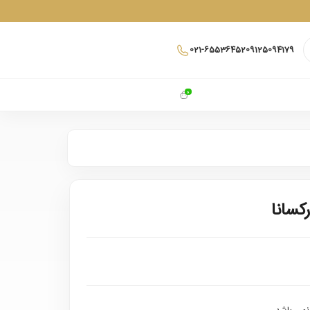
021-65536452
09125094179
0
کسانا