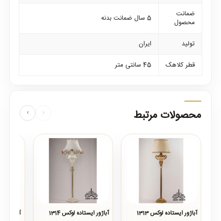
ضمانت
5 سال ضمانت بدنه
محصول
تولید
ایران
قطر کلاهک
45 سانتی متر
محصولات مرتبط
‹
›
آباژور ایستاده لوکس 1313
آباژور ایستاده لوکس 1314
آباژور ایست