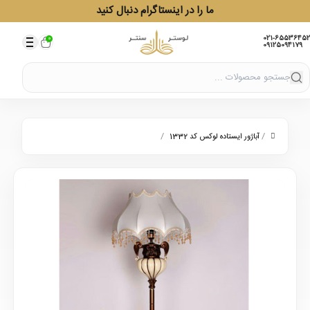
ما را در اینستاگرام دنبال کنید
021-65536452
0
09125094179
/
/
آباژور ایستاده لوکس کد 1332