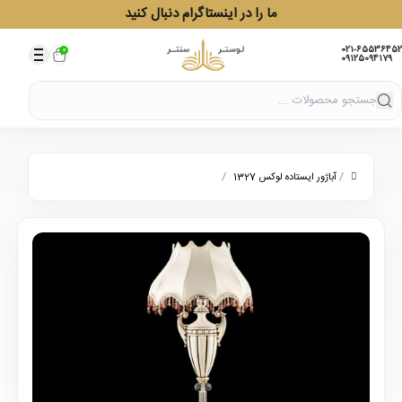
ما را در اینستاگرام دنبال کنید
021-65536452
0
09125094179
/
/
آباژور ایستاده لوکس 1327