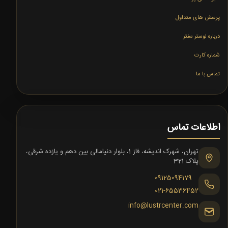
پرسش های متداول
درباره لوستر سنتر
شماره کارت
تماس با ما
اطلاعات تماس
تهران، شهرک اندیشه، فاز 1، بلوار دنیامالی بین دهم و یازده شرقی،
پلاک 321
09125094179
021-65536452
info@lustrcenter.com