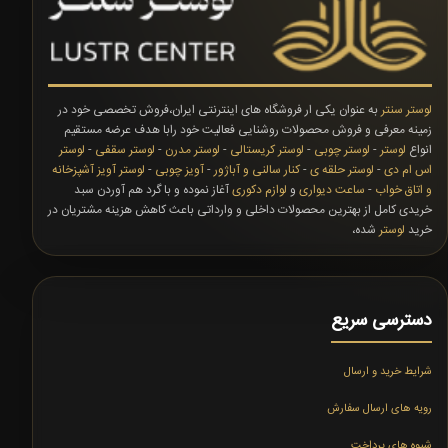
لوستر سنتر
به عنوان یکی ار فروشگاه های اینترنتی ایران،فروش تخصصی خود در
زمینه معرفی و فروش محصولات روشنایی فعالیت خود رابا هدف عرضه مستقیم
انواع
لوستر
-
لوستر چوبی
-
لوستر کریستالی
-
لوستر مدرن
-
لوستر سقفی
-
لوستر
اس ام دی
-
لوستر حلقه ی
-
کنار سالنی و آباژور
-
آویز چوبی
-
لوستر آویز آشپزخانه
و اتاق خواب
-
ساعت دیواری
و
لوازم دکوری
آغاز نموده و با گرد هم آوردن سبد
خریدی کامل از بهترین محصولات داخلی و وارداتی باعث کاهش هزینه مشتریان در
خرید
لوستر
شده،
دسترسی سریع
شرایط خرید و ارسال
رویه های ارسال سفارش
شیوه های پرداخت