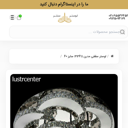
ما را در اینستاگرام دنبال کنید
021-65536452
0
09125094179
/
/
لوستر سقفی مدرن 33611 سایز 60