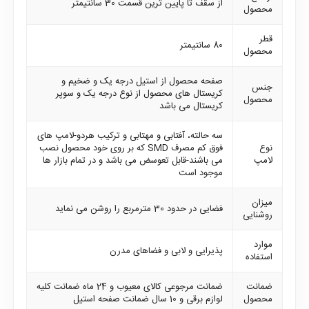
از سقف تا پایین ترین قسمت 30 سانتیمتر
محصول
قطر
80 سانتیمتر
محصول
صفحه محصول از استیل درجه یک و ضخیم و
جنس
کریستال های محصول از نوع درجه یک و سوپر
محصول
کریستال می باشد
سه حالته، آفتابی و مهتابی و ترکیب هردو-لامپ های
نوع
فوق کم مصرف SMD که بر روی خود محصول نصب
لامپ
می باشند-قابل تعوسض می باشد و در تمام بازار ها
موجود است
میزان
فضایی در حدود 30 مترمربع را روشن می نماید
روشنایی
موارد
پذیرایی و لابی و فضاهای مدرن
استفاده
ضمانت
ضمانت مرجوعی کالای معیوب و 24 ماه ضمانت کلیه
محصول
لوازم برقی و 10 سال ضمانت صفحه استیل