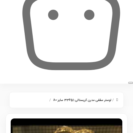
0
/
/
لوستر سقفی مدرن کریستالی 33651 سایز 80