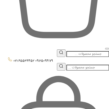
0
021-65536452
09125094179