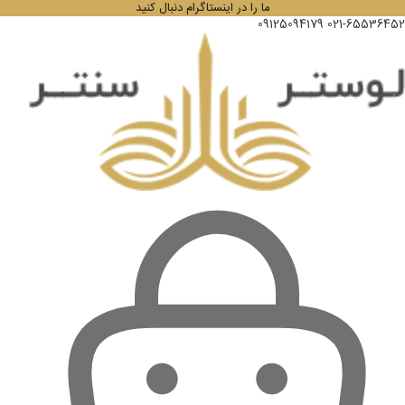
ما را در اینستاگرام دنبال کنید
09125094179
021-65536452