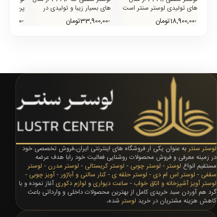
های تولیدی لوستر سنتر است
های بسیار زیبا و تولیدی در
پرفروش و
که در تصویر بالا سایز 60 این
لوستر سنتر است که از
کریستالی 
18,900,000تومان
33,900,000تومان
17,800,000توم
محصول به نمایش در آمد..
جدیدترین و بروزترین طراح..
سنتر با با
ت..
لوستر سنتر
به عنوان یکی ار فروشگاه های اینترنتی ایران،فروش تخصصی خود
در زمینه معرفی و فروش محصولات روشنایی فعالیت خود رابا هدف عرضه
مستقیم انواع
لوستر
-
لوستر چوبی
-
لوستر کریستالی
-
لوستر مدرن
-
لوستر
سقفی
-
لوستر اس ام دی
-
لوستر حلقه ی
-
کنار سالنی و آباژور
-
آویز چوبی
-
لوستر آویز آشپزخانه و اتاق خواب
-
ساعت دیواری
و
لوازم دکوری
آغاز نموده و با
گرد هم آوردن سبد خریدی کامل از بهترین محصولات داخلی و وارداتی باعث
کاهش هزینه مشتریان در خرید
لوستر
شده،