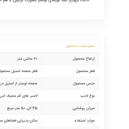
حالت چهارم کلیه نورهای لوستر بصورت ترکیبی با هم
خصوصیات محصول
ارتفاع محصول
20 سانتی متر
قطر محصول
قطر صفحه استیل محصول 120 سانتی متر میب
جنس محصول
صفحه لوستر از استیل در
نوع لامپ
لامپ های کم مصرف اس ا
میزان روشنایی
45 الی 50 متر مربع
موارد استفاده
سالن-پذیرایی-فضاهای مدر