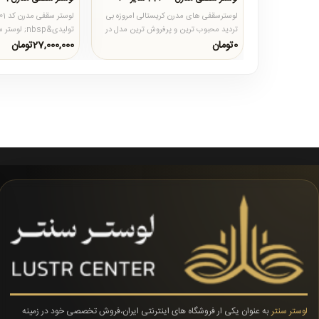
لوسترسقفی های مدرن کریستالی امروزه بی
تردید محبوب ترین و پرفروش ترین مدل در
تولیدی&nbsp;
میان مدل های دیگر سقفی ه..
بدنه آن مستطیل بوده و از 12 م.
0تومان
27,000,000تومان
لوستر سنتر
به عنوان یکی ار فروشگاه های اینترنتی ایران،فروش تخصصی خود در زمینه