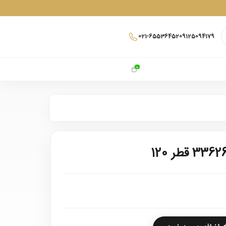
021-65536452
09125094179
0