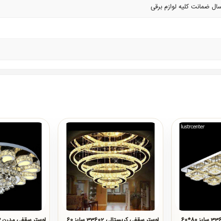
لوستر سقفی کریستالی 33602 سایز 60
لوستر سقفی مدرن 33603 سایز 80