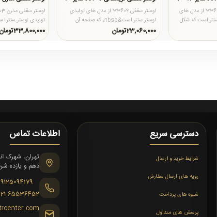
لوستر سقفی مدرن کد 33601 از مدل های
لوستر سقفی 33602 از مدل های تولیدی
 لوستر سنتر است که شکل
لوستر سنتر است&nbsp; که صفحه آن
.
گرد&nbsp; و قطر آن 60 سانتی متر م..
سایز 120 به سفارش مشتری تول..
23,060,000تومان
33,800,000تومان
دسترسی سریع
اطلاعات تماس
شرایط خرید و ارسال
دهم و یازده شرقی،
رویه های ارسال سفارش
09125094179
021-65536452
شیوه های پرداخت
trcenter.com
پرسش های متداول