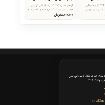
لوستر سقفی مدرن 33603 از لوسترهای
لوستر سقفی 33604 از مدل های تولیدی
تولیدی لوستر سنتر است و از سایز 50 الی
لوستر سنتر میباشد که جزو کارهای کلاسیک و
تمام کریستال محسوب میشود..
مربع و سایز آن 90 در 90..
8,000,000تومان
0تومان
تهران، شهرک اندیشه، فاز 1، بلوار دنیامالی بین
 پلاک 321
info@lus