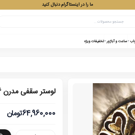
ما را در اینستاگرام دنبال کنید
واب
ساعت و آباژور
تخفیفات ویژه
لوستر سقفی مدرن 33626 قطر 120
64,960,000تومان