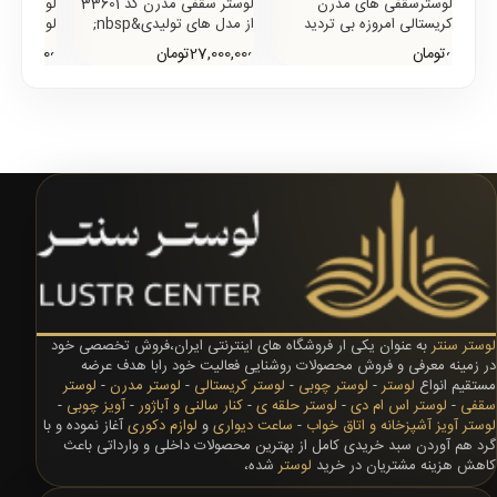
لوسترسقفی های مدرن
لوستر سقفی مدرن کد 33601
کریستالی امروزه بی تردید
از مدل های تولیدی&nbsp;
لوسترهای 
محبوب ترین و پرفروش ترین
لوستر سنتر است که شکل بدنه
0تومان
27,000,000تومان
33,800,000تو
مدل در میان مدل های دیگر
آن مستطیل بوده و از 12 م..
120 به سفارش مشتری تول..
سقفی ه..
لوستر سنتر
به عنوان یکی ار فروشگاه های اینترنتی ایران،فروش تخصصی خود
در زمینه معرفی و فروش محصولات روشنایی فعالیت خود رابا هدف عرضه
مستقیم انواع
لوستر
-
لوستر چوبی
-
لوستر کریستالی
-
لوستر مدرن
-
لوستر
سقفی
-
لوستر اس ام دی
-
لوستر حلقه ی
-
کنار سالنی و آباژور
-
آویز چوبی
-
لوستر آویز آشپزخانه و اتاق خواب
-
ساعت دیواری
و
لوازم دکوری
آغاز نموده و با
گرد هم آوردن سبد خریدی کامل از بهترین محصولات داخلی و وارداتی باعث
کاهش هزینه مشتریان در خرید
لوستر
شده،