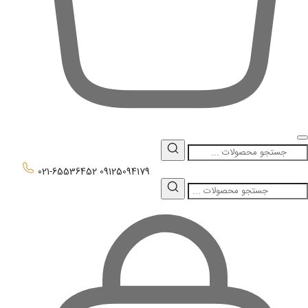
0
021-65536452
09125094179