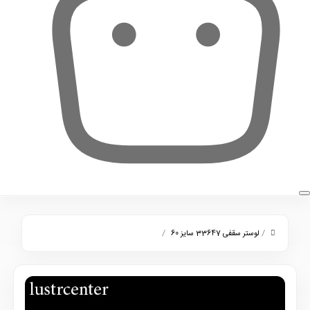
0
/
/
لوستر سقفی 33647 سایز 60