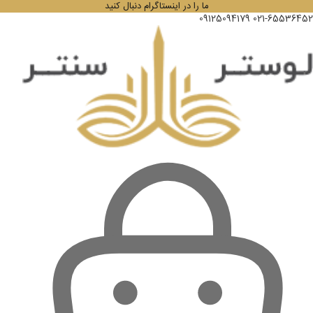
ما را در اینستاگرام دنبال کنید
09125094179
021-65536452