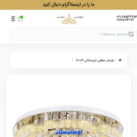
ما را در اینستاگرام دنبال کنید
021-65536452
0
09125094179
/
/
لوستر سقفی کریستالی 8003