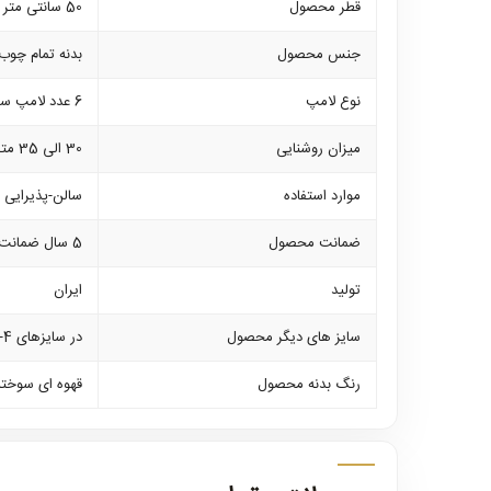
قطر محصول
50 سانتی متر
جنس محصول
بدنه تمام چوب
نوع لامپ
6 عدد لامپ سرپیچ معمولی با قابلیت استفاده از انواع لامپ های ال ای دی در وات های مختلف
میزان روشنایی
30 الی 35 متر مربع
موارد استفاده
سالن-پذیرایی و 
ضمانت محصول
5 سال ضمانت بدنه و کلیه لوازم برقی
تولید
ایران
سایز های دیگر محصول
در سایزهای 4-8 و دیواری نیز موجود است
رنگ بدنه محصول
قهوه ای سوخته