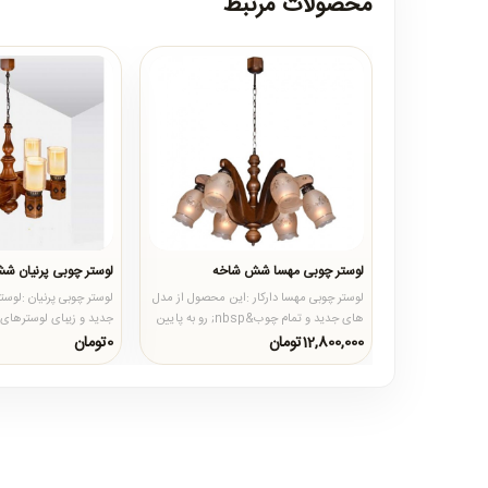
محصولات مرتبط
لوستر چوبی مهسا شش شاخه
لوستر چوبی پرنیان شش
لوستر چوبی مهسا دارکار :این محصول از مدل
لوستر چوبی پرنیان :لوست
های جدید و تمام چوب&nbsp; رو به پایین
جدید و زیبای لوسترهای
کارهای چوبی میباشد که..
شکل شاخه ها بصورت..
12,800,000تومان
0تومان