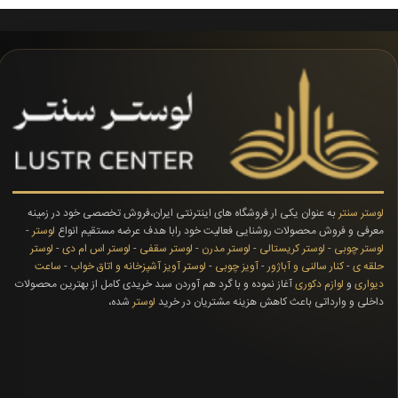
لوستر سنتر
به عنوان یکی ار فروشگاه های اینترنتی ایران،فروش تخصصی خود در زمینه
معرفی و فروش محصولات روشنایی فعالیت خود رابا هدف عرضه مستقیم انواع
لوستر
-
لوستر چوبی
-
لوستر کریستالی
-
لوستر مدرن
-
لوستر سقفی
-
لوستر اس ام دی
-
لوستر
حلقه ی
-
کنار سالنی و آباژور
-
آویز چوبی
-
لوستر آویز آشپزخانه و اتاق خواب
-
ساعت
دیواری
و
لوازم دکوری
آغاز نموده و با گرد هم آوردن سبد خریدی کامل از بهترین محصولات
داخلی و وارداتی باعث کاهش هزینه مشتریان در خرید
لوستر
شده،