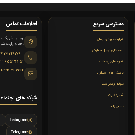
دسترسی سریع
اطلاعات تماس
شرایط خرید و ارسال
دهم و یازده شرقی،
رویه های ارسال سفارش
09125094179
021-65536452
شیوه های پرداخت
trcenter.com
پرسش های متداول
درباره لوستر سنتر
شماره کارت
شبکه های اجتماع
تماس با ما
Instagram
Telegram