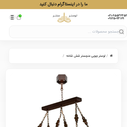
ما را در اینستاگرام دنبال کنید
021-65536452
0
09125094179
/
/
لوستر چوبی منچستر شش شاخه