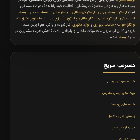
زمینه معرفی و فروش محصولات روشنایی فعالیت خود رابا هدف عرضه مستقیم
انواع
لوستر
-
لوستر چوبی
-
لوستر کریستالی
-
لوستر مدرن
-
لوستر سقفی
-
لوستر
اس ام دی
-
لوستر حلقه ی
-
کنار سالنی و آباژور
-
آویز چوبی
-
لوستر آویز آشپزخانه
و اتاق خواب
-
ساعت دیواری
و
لوازم دکوری
آغاز نموده و با گرد هم آوردن سبد
خریدی کامل از بهترین محصولات داخلی و وارداتی باعث کاهش هزینه مشتریان در
خرید
لوستر
شده،
دسترسی سریع
شرایط خرید و ارسال
رویه های ارسال سفارش
شیوه های پرداخت
پرسش های متداول
درباره لوستر سنتر
شماره کارت