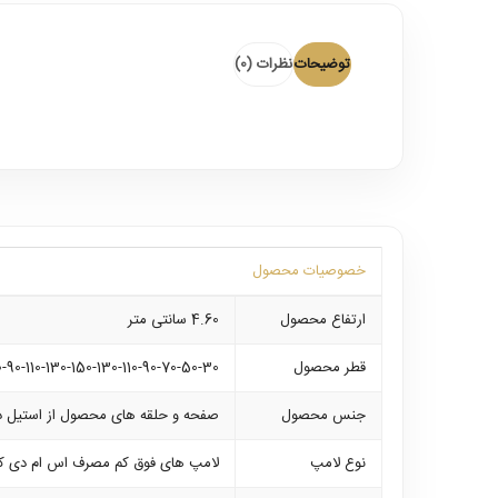
توضیحات
نظرات (0)
خصوصیات محصول
ارتفاع محصول
4.60 سانتی متر
قطر محصول
-90-110-130-150-130-110-90-70-50-30
جنس محصول
صفحه و حلقه های محصول از استیل د
نوع لامپ
لامپ های فوق کم مصرف اس ام دی که ب