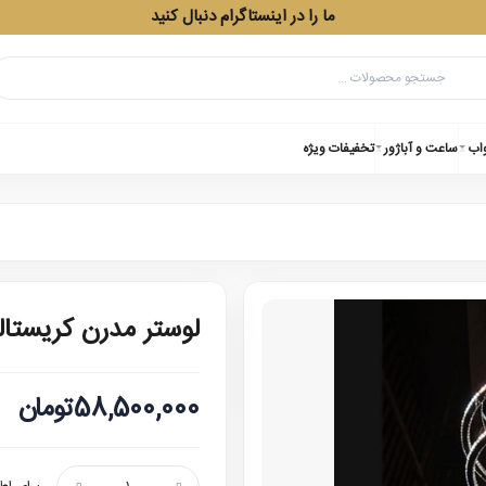
ما را در اینستاگرام دنبال کنید
واب
ساعت و آباژور
تخفیفات ویژه
لوستر مدرن کریستالی 8103 سیزده 
58,500,000تومان