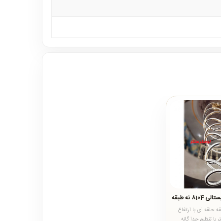
81 نه طبقه
ه حلقه ای با ارتفاع
تنظیم 3 الی 5 متر با تنظیم جدا گانه