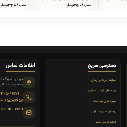
 ا..
لوستر سنتر است که یک ا..
حلقه ها به هر شکل..
25,080,000تومان
32,880,000تومان
دسترسی سریع
اطلاعات تماس
شرایط خرید و ارسال
دهم و یازده شرقی،
رویه های ارسال سفارش
09125094179
021-65536452
شیوه های پرداخت
trcenter.com
پرسش های متداول
درباره لوستر سنتر