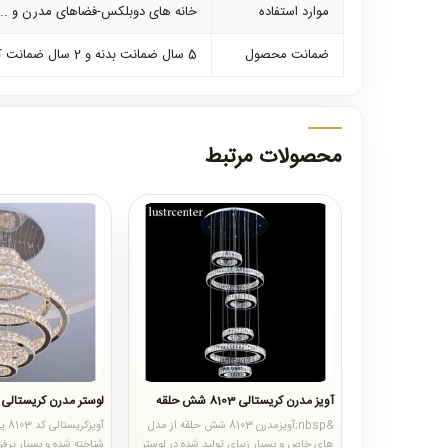
موارد استفاده
خانه های دوبلکس-فضاهای مدرن و ...
ضمانت محصول
5 سال ضمانت بدنه و 2 سال ضمانت کلیه لوازم برقی
محصولات مرتبط
آویز مدرن کریستالی 8103 شش حلقه
لوستر مدرن کریستالی 8103 هفت حلقه
&nbsp;آویزمدرن 8103 شش حلقه از مدل
آویز
های خاص و بسیار زیبای تولید شده در لوستر
شناخته شده و بسیار پرف