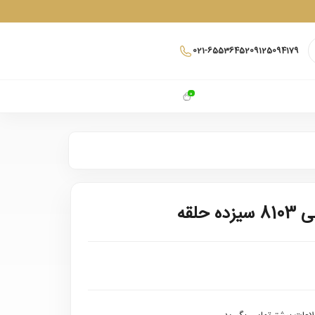
021-65536452
09125094179
0
حلقه