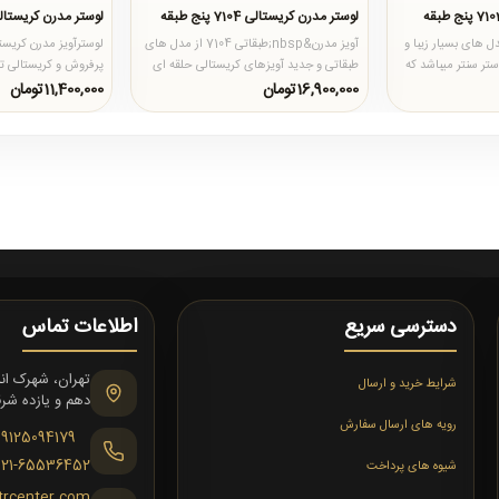
لوستر مدرن کریستالی 7104 پنج طبقه
لوستر مدرن کریستالی 7107 دو طبقه 
 کد 7103 از مدل های بسیار زیبا و
آویز مدرن&nbsp;طبقاتی 7104 از مدل های
تر سنتر میباشد که
طبقاتی و جدید آویزهای کریستالی حلقه ای
پرفروش و کریستالی تو
است که در لوستر سنتر ب..
است که علاوه بر د..
16,900,000تومان
11,400,000تومان
دسترسی سریع
اطلاعات تماس
شرایط خرید و ارسال
دهم و یازده شرقی،
رویه های ارسال سفارش
09125094179
021-65536452
شیوه های پرداخت
trcenter.com