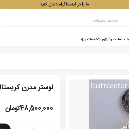
ما را در اینستاگرام دنبال کنید
واب
ساعت و آباژور
تخفیفات ویژه
لوستر مدرن کریستالی 8103 هفت 
48,500,000تومان