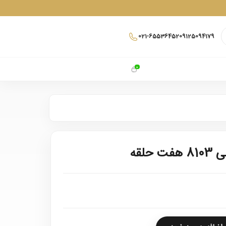
021-65536452
09125094179
0
حلقه