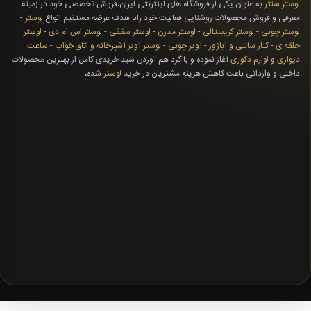
لوستر سنتر
به عنوان یکی ار فروشگاه های اینترنتی ایران،فروش تخصصی خود در زمینه
معرفی و فروش محصولات روشنایی فعالیت خود رابا هدف عرضه مستقیم انواع
لوستر
-
لوستر چوبی
-
لوستر کریستالی
-
لوستر مدرن
-
لوستر سقفی
-
لوستر اس ام دی
-
لوستر
حلقه ی
-
کنار سالنی و آباژور
-
آویز چوبی
-
لوستر آویز آشپزخانه و اتاق خواب
-
ساعت
دیواری
و
لوازم دکوری
آغاز نموده و با گرد هم آوردن سبد خریدی کامل از بهترین محصولات
داخلی و وارداتی باعث کاهش هزینه مشتریان در خرید
لوستر
شده،