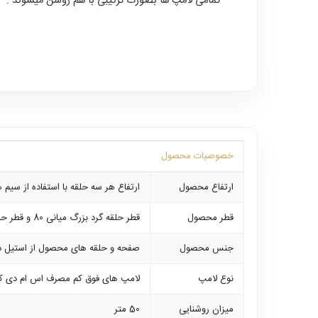
تمامی لامپ ها بصورت ترکیبی با هم روشن میشوند .
خصوصیات محصول
ارتفاع محصول
ارتفاع هر سه حلقه با استفاده از سیم های حامل قاب
قطر محصول
قطر حلقه گرد بزرگ میانی 80 و قطر حلقه های قرار گرفته در بالا و پایین آن به ترتیب 60-40 و 20 سانتی متر میباشد
جنس محصول
صفحه و حلقه های محصول از استیل د
نوع لامپ
لامپ های فوق کم مصرف اس ام دی که ب
میزان روشنایی
50 متر