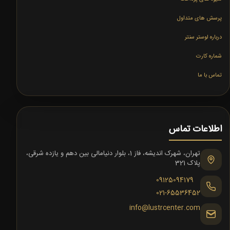
پرسش های متداول
درباره لوستر سنتر
شماره کارت
تماس با ما
اطلاعات تماس
تهران، شهرک اندیشه، فاز 1، بلوار دنیامالی بین دهم و یازده شرقی،
پلاک 321
09125094179
021-65536452
info@lustrcenter.com