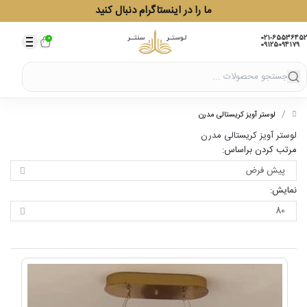
ما را در اینستاگرام دنبال کنید
021-65536452
0
09125094179
/
/
لوستر آویز کریستالی مدرن
لوستر آویز کریستالی مدرن
مرتب کردن براساس:
نمایش: