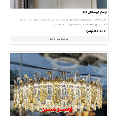
لوستر کریستالی ژاله
خصوصیات محصولارتفاع محصول50 سانت بدون زنجیرقطر محصول50 سانتنوع
لامپسرپیچ شمعیضمانت محصول12 ماهتعداد ..
11,000,000تومان
موجود نمی باشد.