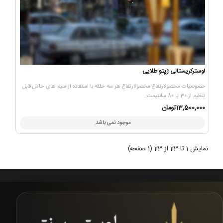
لوسترکریستالی ژپتو طلایی
خصوصیات محصولارتفاع محصولارتفاع هر سه حلقه با استفاده از سیم های حامل قابل
تنظیم از 30 تا 80 سانتیمت..
13,500,000تومان
موجود نمی باشد.
نمایش 1 تا 23 از 23 (1 صفحه)