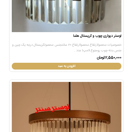
لوستر دیواری چوب و کریستال هلما
خصوصیات محصولارتفاع محصولارتفاع 20 سانتجنس محصولکریستال درجه یک چین و
جنس بدنه چوب روسنوع لامپ1 عدد ..
2,550,000تومان
افزودن به سبد