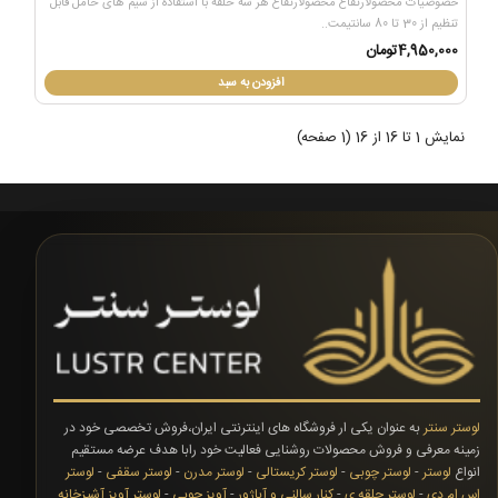
خصوصیات محصولارتفاع محصولارتفاع هر سه حلقه با استفاده از سیم های حامل قابل
تنظیم از 30 تا 80 سانتیمت..
4,950,000تومان
افزودن به سبد
نمایش 1 تا 16 از 16 (1 صفحه)
لوستر سنتر
به عنوان یکی ار فروشگاه های اینترنتی ایران،فروش تخصصی خود در
زمینه معرفی و فروش محصولات روشنایی فعالیت خود رابا هدف عرضه مستقیم
انواع
لوستر
-
لوستر چوبی
-
لوستر کریستالی
-
لوستر مدرن
-
لوستر سقفی
-
لوستر
اس ام دی
-
لوستر حلقه ی
-
کنار سالنی و آباژور
-
آویز چوبی
-
لوستر آویز آشپزخانه