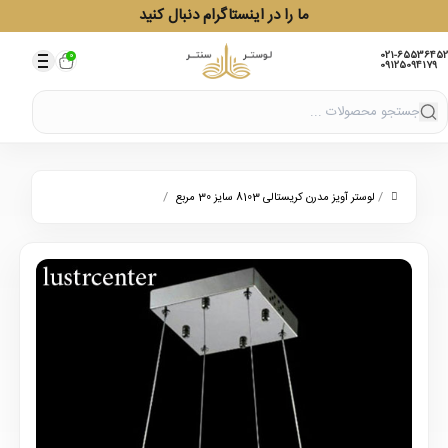
ما را در اینستاگرام دنبال کنید
021-65536452
0
09125094179
/
/
لوستر آویز مدرن کریستالی 8103 سایز 30 مربع