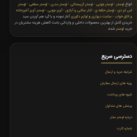
انواع
لوستر
-
لوستر چوبی
-
لوستر کریستالی
-
لوستر مدرن
-
لوستر سقفی
-
لوستر
اس ام دی
-
لوستر حلقه ی
-
کنار سالنی و آباژور
-
آویز چوبی
-
لوستر آویز آشپزخانه
و اتاق خواب
-
ساعت دیواری
و
لوازم دکوری
آغاز نموده و با گرد هم آوردن سبد
خریدی کامل از بهترین محصولات داخلی و وارداتی باعث کاهش هزینه مشتریان در
خرید
لوستر
شده،
دسترسی سریع
شرایط خرید و ارسال
رویه های ارسال سفارش
شیوه های پرداخت
پرسش های متداول
درباره لوستر سنتر
شماره کارت