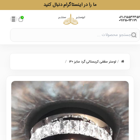
ما را در اینستاگرام دنبال کنید
021-65536452
0
09125094179
/
/
لوستر سقفی کریستالی گرد سایز 30