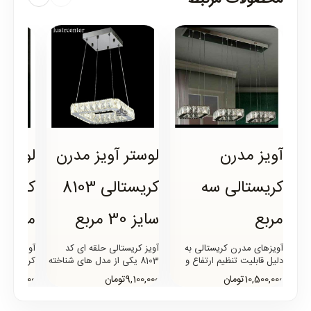
آویز مدرن
لوستر آویز مدرن
لوستر
کریستالی سه
کریستالی 8103
کریست
مربع
سایز 30 مربع
مربع
آویزهای مدرن کریستالی به
آویز کریستالی حلقه ای کد
آویزهای م
دلیل قابلیت تنظیم ارتفاع و
8103 یکی از مدل های شناخته
همچنین قابلیت تغییر حالت
شده و بسیار پرفروش است که
قابلیت تن
10,500,000تومان
9,100,000تومان
15,900,000توما
قرارگیری هر طبقه بصورت ..
در لوستر سنتر تولید می..
قابلیت تغی
هر طبقه ب