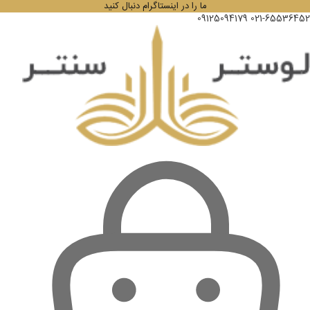
ما را در اینستاگرام دنبال کنید
09125094179
021-65536452