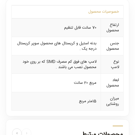
خصوصیات محصول
ارتفاع
70 سانت قابل تنظیم
محصول
جنس
بدنه استیل و کریستال های محصول سوپر کریستال
محصول
درجه یک .
نوع
لامپ های فوق کم مصرف SMD که بر روی خود
لامپ
محصول نصب می باشند .
ابعاد
مربع 20 سانت
محصول
میزان
15متر مربع
روشنایی
محصولات مرتبط
›
‹