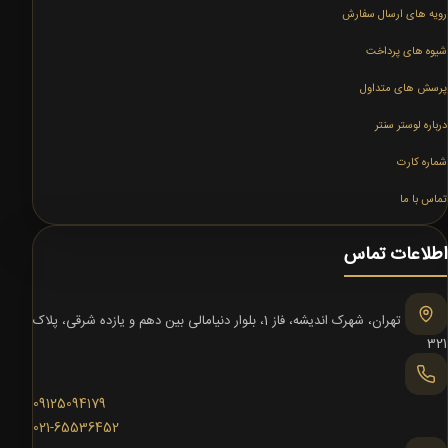
رویه های ارسال سفارش
شیوه های پرداخت
پرسش های متداول
درباره لوستر سنتر
شماره کارت
تماس با ما
اطلاعات تماس
تهران، شهرک اندیشه، فاز 1، بلوار دنیامالی بین دهم و یازده شرقی، پلاک
321
09125094179
021-65536452