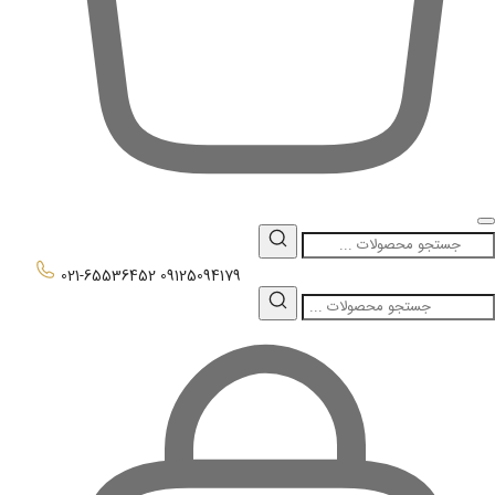
0
021-65536452
09125094179