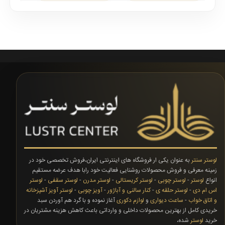
مت..
فروشگا..
لوستر سنتر
به عنوان یکی ار فروشگاه های اینترنتی ایران،فروش تخصصی خود در
زمینه معرفی و فروش محصولات روشنایی فعالیت خود رابا هدف عرضه مستقیم
انواع
لوستر
-
لوستر چوبی
-
لوستر کریستالی
-
لوستر مدرن
-
لوستر سقفی
-
لوستر
اس ام دی
-
لوستر حلقه ی
-
کنار سالنی و آباژور
-
آویز چوبی
-
لوستر آویز آشپزخانه
و اتاق خواب
-
ساعت دیواری
و
لوازم دکوری
آغاز نموده و با گرد هم آوردن سبد
خریدی کامل از بهترین محصولات داخلی و وارداتی باعث کاهش هزینه مشتریان در
خرید
لوستر
شده،