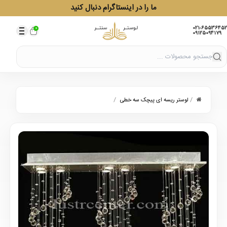
ما را در اینستاگرام دنبال کنید
021-65536452
0
09125094179
/
/
لوستر ریسه ای پیچک سه خطی