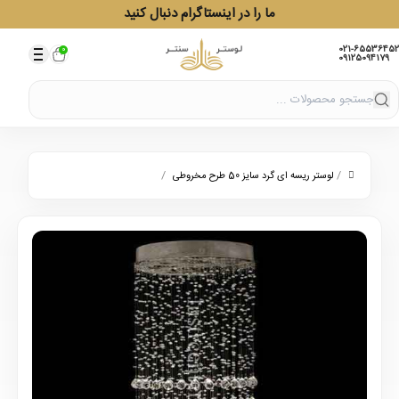
ما را در اینستاگرام دنبال کنید
021-65536452
0
09125094179
/
/
لوستر ریسه ای گرد سایز 50 طرح مخروطی