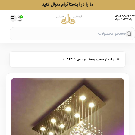
ما را در اینستاگرام دنبال کنید
021-65536452
0
09125094179
/
/
لوستر سقفی ریسه ای موج 30*84