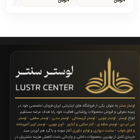
0تومان
0تومان
می دهد،ریسه های ..
لوستر سنتر
به عنوان یکی ار فروشگاه های اینترنتی ایران،فروش تخصصی خود در
زمینه معرفی و فروش محصولات روشنایی فعالیت خود رابا هدف عرضه مستقیم
انواع
لوستر
-
لوستر چوبی
-
لوستر کریستالی
-
لوستر مدرن
-
لوستر سقفی
-
لوستر
اس ام دی
-
لوستر حلقه ی
-
کنار سالنی و آباژور
-
آویز چوبی
-
لوستر آویز آشپزخانه
و اتاق خواب
-
ساعت دیواری
و
لوازم دکوری
آغاز نموده و با گرد هم آوردن سبد
خریدی کامل از بهترین محصولات داخلی و وارداتی باعث کاهش هزینه مشتریان در