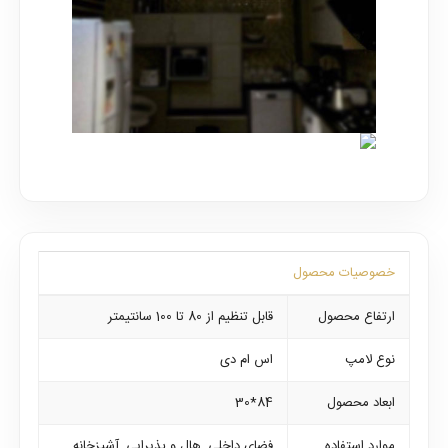
خصوصیات محصول
ارتفاع محصول
قابل تنظیم از 80 تا 100 سانتیمتر
نوع لامپ
اس ام دی
ابعاد محصول
84*30
موارد استفاده
فضای داخلی ,هال و پذیرایی ,آشپزخانه