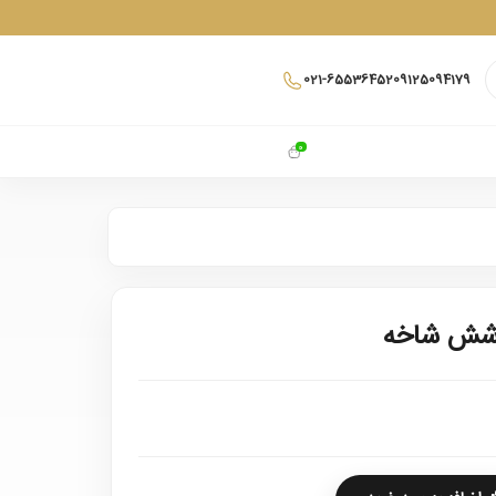
021-65536452
09125094179
0
 شش شاخه