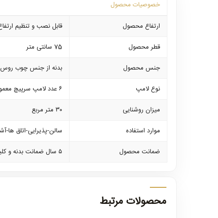
خصوصیات محصول
ارتفاع محصول
قابل نصب و تنظیم ارتفاع از ارتفاع ۶۵ الی ۵
قطر محصول
75 سانتی متر
جنس محصول
بدنه از جنس چوب روس د
نوع لامپ
۶ عدد لامپ سرپیچ معمولی با قابلیت استفاده از انواع لامپ های کم مصرف در وات های مختلف
میزان روشنایی
۳۰ متر مربع
موارد استفاده
سالن-پذیرایی-اتاق ها-آشپ
ضمانت محصول
۵ سال ضمانت بدنه و کلیه لوازم برقی و ۱۰ سال خدمات پس از فروش
محصولات مرتبط