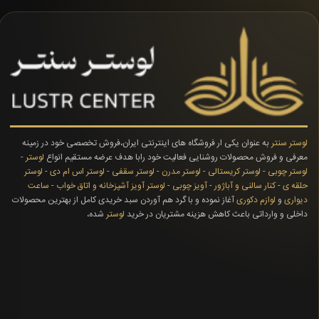
لوستر سنتر
به عنوان یکی ار فروشگاه های اینترنتی ایران،فروش تخصصی خود در زمینه
معرفی و فروش محصولات روشنایی فعالیت خود رابا هدف عرضه مستقیم انواع
لوستر
-
لوستر چوبی
-
لوستر کریستالی
-
لوستر مدرن
-
لوستر سقفی
-
لوستر اس ام دی
-
لوستر
حلقه ی
-
کنار سالنی و آباژور
-
آویز چوبی
-
لوستر آویز آشپزخانه و اتاق خواب
-
ساعت
دیواری
و
لوازم دکوری
آغاز نموده و با گرد هم آوردن سبد خریدی کامل از بهترین محصولات
داخلی و وارداتی باعث کاهش هزینه مشتریان در خرید
لوستر
شده،