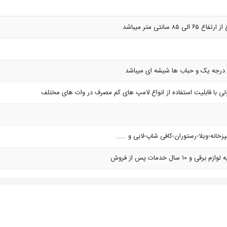
۸ سانتی متر میباشد
رجه یک و حباب ها شیشه ای میباشد
زخانه-ویلا-رستوران-کافی شاپ-لابی و .....