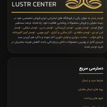
لوستر سنتر
به عنوان یکی ار فروشگاه های اینترنتی ایران،فروش تخصصی خود در
زمینه معرفی و فروش محصولات روشنایی فعالیت خود رابا هدف عرضه مستقیم
انواع
لوستر
-
لوستر چوبی
-
لوستر کریستالی
-
لوستر مدرن
-
لوستر سقفی
-
لوستر
اس ام دی
-
لوستر حلقه ی
-
کنار سالنی و آباژور
-
آویز چوبی
-
لوستر آویز آشپزخانه
و اتاق خواب
-
ساعت دیواری
و
لوازم دکوری
آغاز نموده و با گرد هم آوردن سبد
خریدی کامل از بهترین محصولات داخلی و وارداتی باعث کاهش هزینه مشتریان در
خرید
لوستر
شده،
دسترسی سریع
شرایط خرید و ارسال
رویه های ارسال سفارش
شیوه های پرداخت