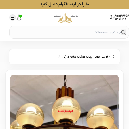
ما را در اینستاگرام دنبال کنید
021-65536452
0
09125094179
/
/
لوستر چوبی رولت هشت شاخه دارکار