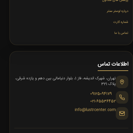
پرسش های متداول
درباره لوستر سنتر
شماره کارت
تماس با ما
اطلاعات تماس
تهران، شهرک اندیشه، فاز 1، بلوار دنیامالی بین دهم و یازده شرقی،
پلاک 321
09125094179
021-65536452
info@lustrcenter.com