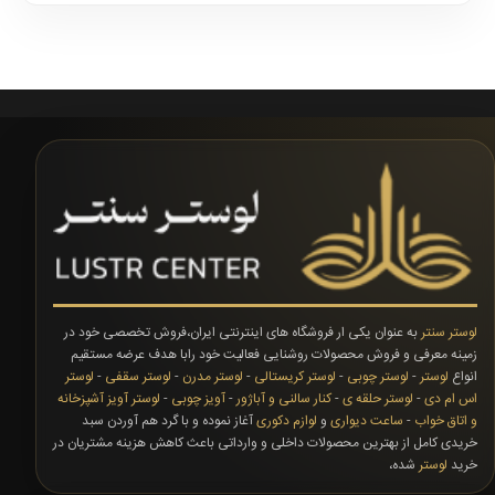
لوستر سنتر
به عنوان یکی ار فروشگاه های اینترنتی ایران،فروش تخصصی خود در
زمینه معرفی و فروش محصولات روشنایی فعالیت خود رابا هدف عرضه مستقیم
انواع
لوستر
-
لوستر چوبی
-
لوستر کریستالی
-
لوستر مدرن
-
لوستر سقفی
-
لوستر
اس ام دی
-
لوستر حلقه ی
-
کنار سالنی و آباژور
-
آویز چوبی
-
لوستر آویز آشپزخانه
و اتاق خواب
-
ساعت دیواری
و
لوازم دکوری
آغاز نموده و با گرد هم آوردن سبد
خریدی کامل از بهترین محصولات داخلی و وارداتی باعث کاهش هزینه مشتریان در
خرید
لوستر
شده،