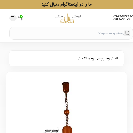
ما را در اینستاگرام دنبال کنید
021-65536452
0
09125094179
/
/
لوستر چوبی رومن تک