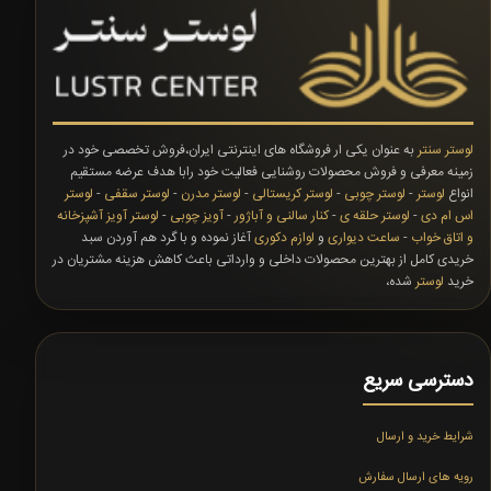
لوستر سنتر
به عنوان یکی ار فروشگاه های اینترنتی ایران،فروش تخصصی خود در
زمینه معرفی و فروش محصولات روشنایی فعالیت خود رابا هدف عرضه مستقیم
انواع
لوستر
-
لوستر چوبی
-
لوستر کریستالی
-
لوستر مدرن
-
لوستر سقفی
-
لوستر
اس ام دی
-
لوستر حلقه ی
-
کنار سالنی و آباژور
-
آویز چوبی
-
لوستر آویز آشپزخانه
و اتاق خواب
-
ساعت دیواری
و
لوازم دکوری
آغاز نموده و با گرد هم آوردن سبد
خریدی کامل از بهترین محصولات داخلی و وارداتی باعث کاهش هزینه مشتریان در
خرید
لوستر
شده،
دسترسی سریع
شرایط خرید و ارسال
رویه های ارسال سفارش