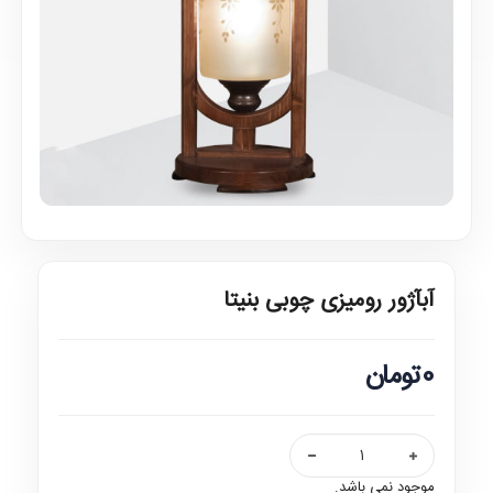
آبآژور رومیزی چوبی بنیتا
0تومان
موجود نمی باشد.