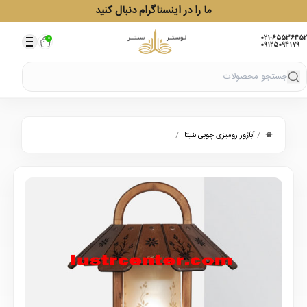
ما را در اینستاگرام دنبال کنید
021-65536452
0
09125094179
/
/
آبآژور رومیزی چوبی بنیتا