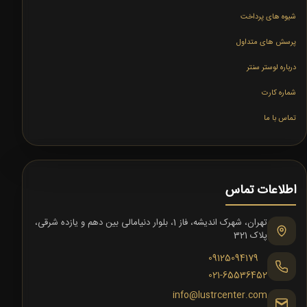
شیوه های پرداخت
پرسش های متداول
درباره لوستر سنتر
شماره کارت
تماس با ما
اطلاعات تماس
تهران، شهرک اندیشه، فاز 1، بلوار دنیامالی بین دهم و یازده شرقی،
پلاک 321
09125094179
021-65536452
info@lustrcenter.com