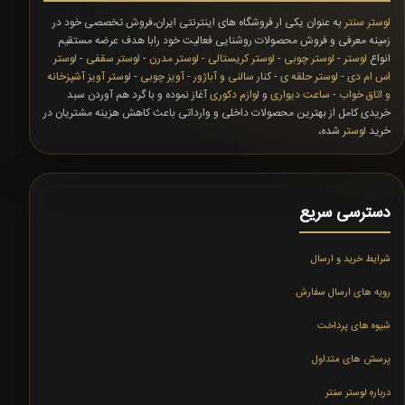
لوستر سنتر
به عنوان یکی ار فروشگاه های اینترنتی ایران،فروش تخصصی خود در
زمینه معرفی و فروش محصولات روشنایی فعالیت خود رابا هدف عرضه مستقیم
انواع
لوستر
-
لوستر چوبی
-
لوستر کریستالی
-
لوستر مدرن
-
لوستر سقفی
-
لوستر
اس ام دی
-
لوستر حلقه ی
-
کنار سالنی و آباژور
-
آویز چوبی
-
لوستر آویز آشپزخانه
و اتاق خواب
-
ساعت دیواری
و
لوازم دکوری
آغاز نموده و با گرد هم آوردن سبد
خریدی کامل از بهترین محصولات داخلی و وارداتی باعث کاهش هزینه مشتریان در
خرید
لوستر
شده،
دسترسی سریع
شرایط خرید و ارسال
رویه های ارسال سفارش
شیوه های پرداخت
پرسش های متداول
درباره لوستر سنتر