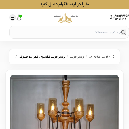
ما را در اینستاگرام دنبال کنید
021-65536452
0
09125094179
/
/
/
/
لوستر شاخه ای
لوستر چوبی
لوستر چوبی فرانسوی فلورا 18 فندوقی