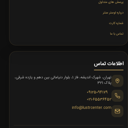
پرسش های متداول
درباره لوستر سنتر
شماره کارت
تماس با ما
اطلاعات تماس
تهران، شهرک اندیشه، فاز 1، بلوار دنیامالی بین دهم و یازده شرقی،
پلاک 321
09125094179
021-65536452
info@lustrcenter.com