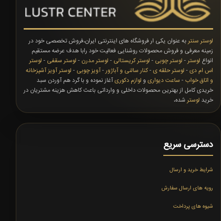
لوستر سنتر
به عنوان یکی ار فروشگاه های اینترنتی ایران،فروش تخصصی خود در
زمینه معرفی و فروش محصولات روشنایی فعالیت خود رابا هدف عرضه مستقیم
انواع
لوستر
-
لوستر چوبی
-
لوستر کریستالی
-
لوستر مدرن
-
لوستر سقفی
-
لوستر
اس ام دی
-
لوستر حلقه ی
-
کنار سالنی و آباژور
-
آویز چوبی
-
لوستر آویز آشپزخانه
و اتاق خواب
-
ساعت دیواری
و
لوازم دکوری
آغاز نموده و با گرد هم آوردن سبد
خریدی کامل از بهترین محصولات داخلی و وارداتی باعث کاهش هزینه مشتریان در
خرید
لوستر
شده،
دسترسی سریع
شرایط خرید و ارسال
رویه های ارسال سفارش
شیوه های پرداخت