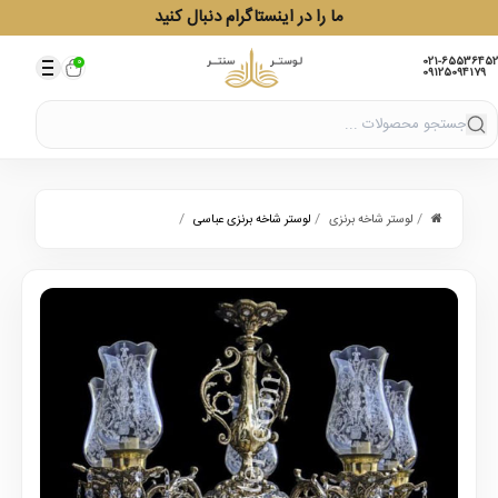
ما را در اینستاگرام دنبال کنید
021-65536452
0
09125094179
/
/
/
لوستر شاخه برنزی
لوستر شاخه برنزی عباسی