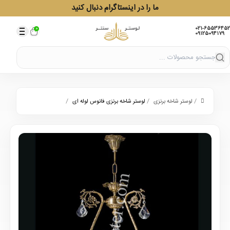
ما را در اینستاگرام دنبال کنید
021-65536452
0
09125094179
/
/
/
لوستر شاخه برنزی
لوستر شاخه برنزی فانوس لوله ای