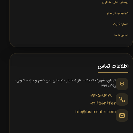
پرسش های متداول
درباره لوستر سنتر
شماره کارت
تماس با ما
اطلاعات تماس
تهران، شهرک اندیشه، فاز 1، بلوار دنیامالی بین دهم و یازده شرقی،
پلاک 321
09125094179
021-65536452
info@lustrcenter.com