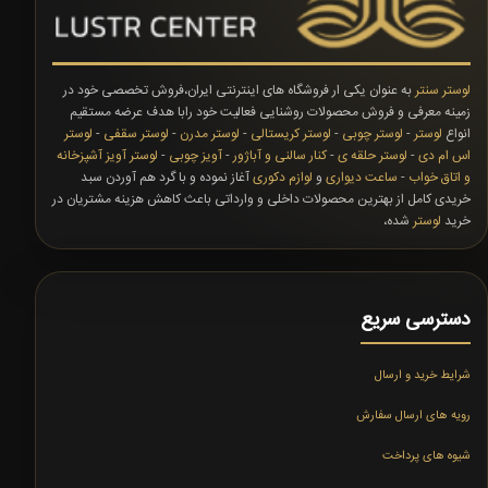
لوستر سنتر
به عنوان یکی ار فروشگاه های اینترنتی ایران،فروش تخصصی خود در
زمینه معرفی و فروش محصولات روشنایی فعالیت خود رابا هدف عرضه مستقیم
انواع
لوستر
-
لوستر چوبی
-
لوستر کریستالی
-
لوستر مدرن
-
لوستر سقفی
-
لوستر
اس ام دی
-
لوستر حلقه ی
-
کنار سالنی و آباژور
-
آویز چوبی
-
لوستر آویز آشپزخانه
و اتاق خواب
-
ساعت دیواری
و
لوازم دکوری
آغاز نموده و با گرد هم آوردن سبد
خریدی کامل از بهترین محصولات داخلی و وارداتی باعث کاهش هزینه مشتریان در
خرید
لوستر
شده،
دسترسی سریع
شرایط خرید و ارسال
رویه های ارسال سفارش
شیوه های پرداخت