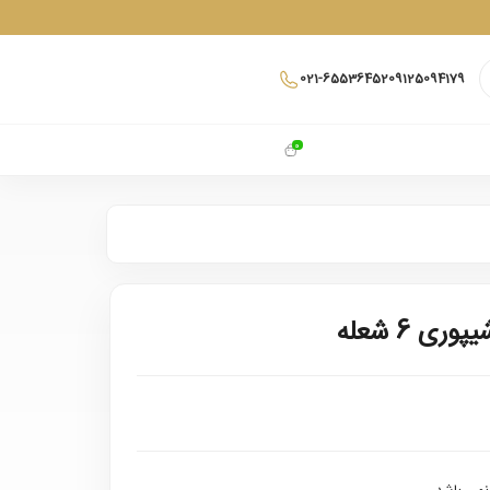
021-65536452
09125094179
0
ی 6 شعله