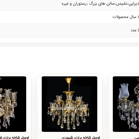
یرایی،نشیمن،سالن های بزرگ ،رستوران و غیره
صولات
دد
سی
لوستر شاخه برنزی شیپوری
لوستر شاخه برنزی ف