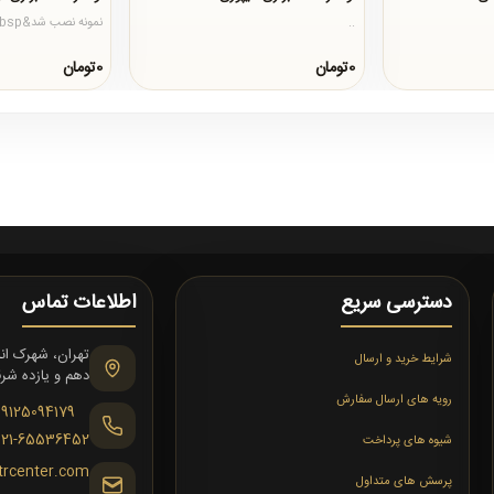
..
نمونه نصب شد&nbsp;..
0تومان
0تومان
دسترسی سریع
اطلاعات تماس
شرایط خرید و ارسال
دهم و یازده شرقی،
رویه های ارسال سفارش
09125094179
021-65536452
شیوه های پرداخت
trcenter.com
پرسش های متداول