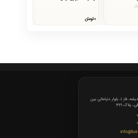
..
..
0تومان
0تومان
تهران، شهرک اندیشه، فاز 1، بلوار دنیامالی بین
 پلاک 321
info@lus